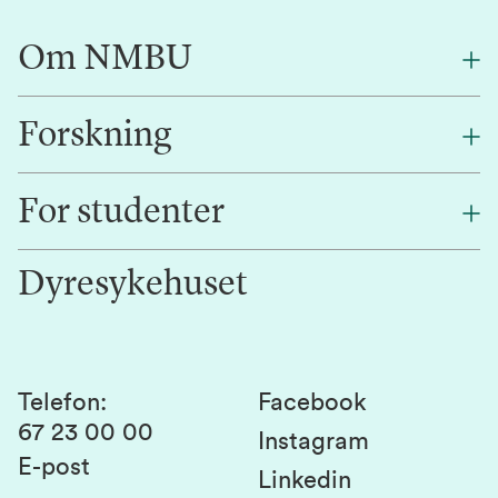
Om NMBU
Forskning
Om oss
Finn en ansatt
For studenter
Forskning
Jobb hos oss
Innovasjon
Dyresykehuset
Alumni
Studentlivet
Laboratorier og tjenester
Presse
Canvas
Bærekraftige NMBU
Kontakt oss
Studier og emner
Telefon
:
Facebook
67 23 00 00
Studenttinget
Instagram
E-post
Linkedin
Lag og foreninger