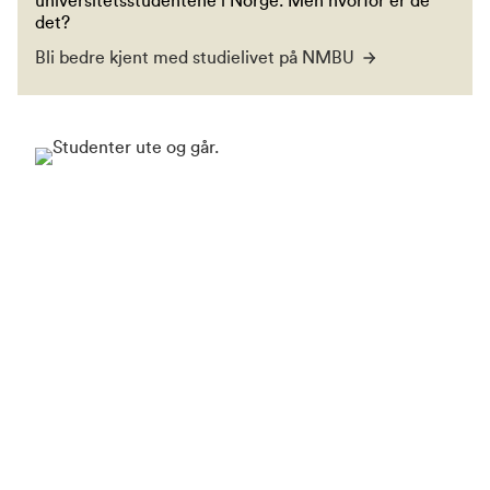
universitetsstudentene i Norge. Men hvorfor er de
det?
Bli bedre kjent med studielivet på NMBU