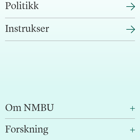
Politikk
Instrukser
Om NMBU
Forskning
Om oss