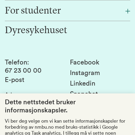
Finn en ansatt
For studenter
Forskning
Jobb hos oss
Innovasjon
Dyresykehuset
Alumni
Studentlivet
Laboratorier og tjenester
Presse
Canvas
Bærekraftige NMBU
Kontakt oss
Studier og emner
Telefon
:
Facebook
67 23 00 00
Studenttinget
Instagram
E-post
Linkedin
Lag og foreninger
Snapchat
Adresse
:
Si fra om avvik
Postboks 5003
Dette nettstedet bruker
1432 Ås
informasjonskapsler.
Kvalitet i utdanningen
Organisasjonsnummer
:
969159570
Vi ber deg velge om vi kan sette informasjonskapsler for
forbedring av nmbu.no med bruks-statistikk i Google
Besøksadresser
analytics og Task analytics. I tillegg må vi sette noen