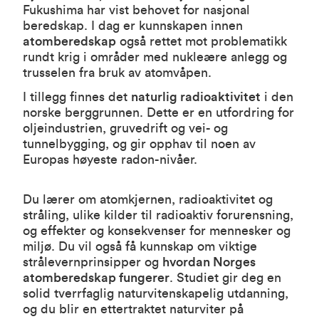
Fukushima har vist behovet for nasjonal
beredskap. I dag er kunnskapen innen
atomberedskap
også rettet mot problematikk
rundt krig i områder med nukleære anlegg og
trusselen fra bruk av atomvåpen.
I tillegg finnes det
naturlig radioaktivitet
i den
norske berggrunnen. Dette er en utfordring for
oljeindustrien, gruvedrift og vei- og
tunnelbygging, og gir opphav til noen av
Europas høyeste radon-nivåer.
Du lærer om atomkjernen, radioaktivitet og
stråling, ulike kilder til radioaktiv forurensning,
og effekter og konsekvenser for mennesker og
miljø. Du vil også få kunnskap om viktige
strålevernprinsipper og
hvordan Norges
atomberedskap fungerer
. Studiet gir deg en
solid tverrfaglig naturvitenskapelig utdanning,
og du blir en ettertraktet naturviter på