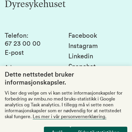
Dyresykehuset
Alumni
Studentlivet
Laboratorier og tjenester
Presse
Canvas
Bærekraftige NMBU
Kontakt oss
Studier og emner
Telefon
:
Facebook
67 23 00 00
Studenttinget
Instagram
E-post
Linkedin
Lag og foreninger
Snapchat
Adresse
:
Si fra om avvik
Postboks 5003
Dette nettstedet bruker
1432 Ås
informasjonskapsler.
Kvalitet i utdanningen
Organisasjonsnummer
:
969159570
Vi ber deg velge om vi kan sette informasjonskapsler for
forbedring av nmbu.no med bruks-statistikk i Google
Besøksadresser
analytics og Task analytics. I tillegg må vi sette noen
informasjonskapsler som er nødvendig for at nettstedet
skal fungere.
Les mer i vår personvernerklæring.
Tilgjengelighetserklæring
Personvernerklæring