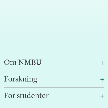
Om NMBU
Forskning
Om oss
Finn en ansatt
For studenter
Forskning
Jobb hos oss
Innovasjon