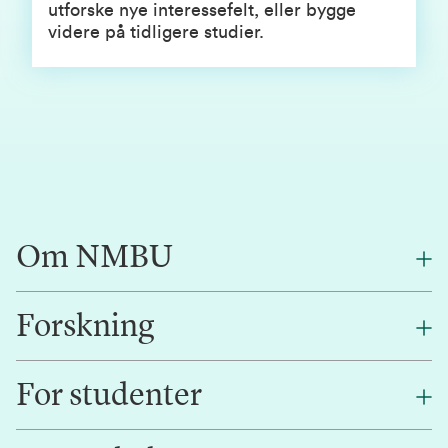
utforske nye interessefelt, eller bygge
videre på tidligere studier.
Om NMBU
Forskning
Om oss
Finn en ansatt
For studenter
Forskning
Jobb hos oss
Innovasjon