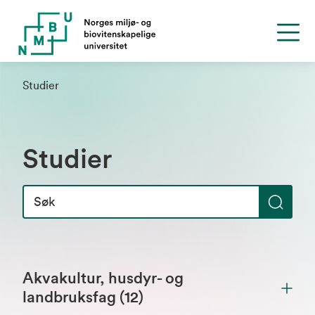
Studier
Studier
S
ø
k
Akvakultur, husdyr- og
landbruksfag (12)