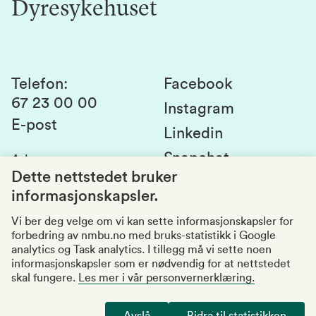
Dyresykehuset
Alumni
Studentlivet
Laboratorier og tjenester
Presse
Canvas
Bærekraftige NMBU
Kontakt oss
Studier og emner
Telefon
:
Facebook
67 23 00 00
Studenttinget
Instagram
E-post
Linkedin
Lag og foreninger
Snapchat
Adresse
:
Si fra om avvik
Postboks 5003
Dette nettstedet bruker
1432 Ås
informasjonskapsler.
Kvalitet i utdanningen
Organisasjonsnummer
:
969159570
Vi ber deg velge om vi kan sette informasjonskapsler for
forbedring av nmbu.no med bruks-statistikk i Google
Besøksadresser
analytics og Task analytics. I tillegg må vi sette noen
informasjonskapsler som er nødvendig for at nettstedet
skal fungere.
Les mer i vår personvernerklæring.
Tilgjengelighetserklæring
Personvernerklæring