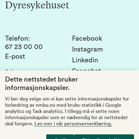
Dyresykehuset
Alumni
Studentlivet
Laboratorier og tjenester
Presse
Canvas
Bærekraftige NMBU
Kontakt oss
Studier og emner
Telefon
:
Facebook
67 23 00 00
Studenttinget
Instagram
E-post
Linkedin
Lag og foreninger
Snapchat
Adresse
:
Si fra om avvik
Postboks 5003
Dette nettstedet bruker
1432 Ås
informasjonskapsler.
Kvalitet i utdanningen
Organisasjonsnummer
:
969159570
Vi ber deg velge om vi kan sette informasjonskapsler for
forbedring av nmbu.no med bruks-statistikk i Google
Besøksadresser
analytics og Task analytics. I tillegg må vi sette noen
informasjonskapsler som er nødvendig for at nettstedet
skal fungere.
Les mer i vår personvernerklæring.
Tilgjengelighetserklæring
Personvernerklæring