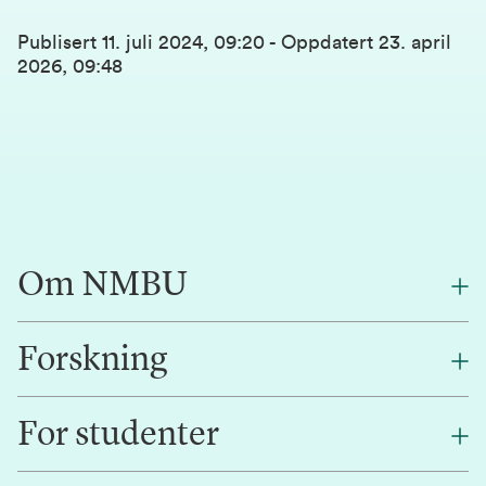
Publisert
11. juli 2024, 09:20
-
Oppdatert
23. april
2026, 09:48
Om NMBU
Forskning
Om oss
Finn en ansatt
For studenter
Forskning
Jobb hos oss
Innovasjon