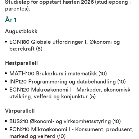
Studieløp for op
pstart høsten 202
6
(studiepoeng i
parentes):
År 1
Augustblokk
ECN180 Globale utfordringer I. Økonomi og
bærekraft (5)
Høstparallell
MATH100 Brukerkurs i matematikk (10)
INF120 Programmering og databehandling (10)
ECN120 Makroøkonomi I - Markeder, økonomisk
utvikling, velferd og konjunktur (5)
Vårparallell
BUS210 Økonomi- og virksomhetsstyring (10)
ECN210
Mikroøkonomi I - Konsument, produsent,
marked og velferd (10)