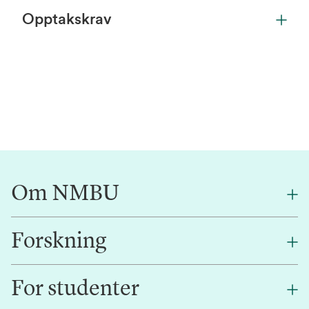
Opptakskrav
Om NMBU
Forskning
Om oss
Finn en ansatt
For studenter
Forskning
Jobb hos oss