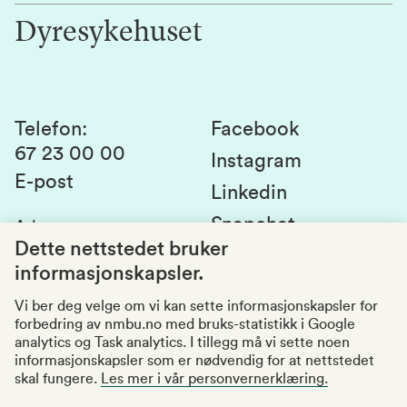
Innovasjon
Dyresykehuset
Alumni
Studentlivet
Laboratorier og tjenester
Presse
Canvas
Bærekraftige NMBU
Kontakt oss
Studier og emner
Telefon
:
Facebook
67 23 00 00
Studenttinget
Instagram
E-post
Linkedin
Lag og foreninger
Snapchat
Adresse
:
Si fra om avvik
Postboks 5003
Dette nettstedet bruker
1432 Ås
informasjonskapsler.
Kvalitet i utdanningen
Organisasjonsnummer
:
969159570
Vi ber deg velge om vi kan sette informasjonskapsler for
forbedring av nmbu.no med bruks-statistikk i Google
Besøksadresser
analytics og Task analytics. I tillegg må vi sette noen
informasjonskapsler som er nødvendig for at nettstedet
skal fungere.
Les mer i vår personvernerklæring.
Tilgjengelighetserklæring