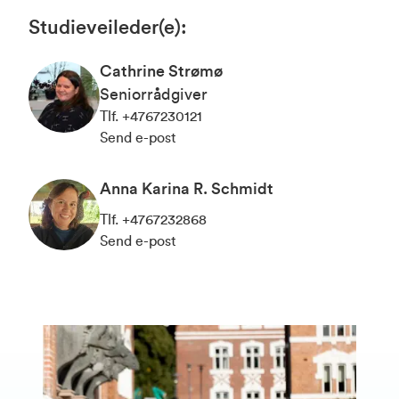
Studieveileder(e)
:
Cathrine Strømø
Seniorrådgiver
Tlf
.
+4767230121
Send e-post
Anna Karina R. Schmidt
Tlf
.
+4767232868
Send e-post