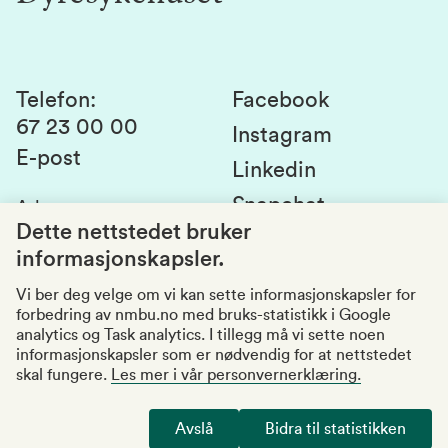
Laboratorier og tjenester
Presse
Canvas
Bærekraftige NMBU
Kontakt oss
Studier og emner
Telefon
:
Facebook
67 23 00 00
Studenttinget
Instagram
E-post
Linkedin
Lag og foreninger
Snapchat
Adresse
:
Si fra om avvik
Postboks 5003
Dette nettstedet bruker
1432 Ås
informasjonskapsler.
Kvalitet i utdanningen
Organisasjonsnummer
:
969159570
Vi ber deg velge om vi kan sette informasjonskapsler for
forbedring av nmbu.no med bruks-statistikk i Google
Besøksadresser
analytics og Task analytics. I tillegg må vi sette noen
informasjonskapsler som er nødvendig for at nettstedet
skal fungere.
Les mer i vår personvernerklæring.
Tilgjengelighetserklæring
Personvernerklæring
Avslå
Bidra til statistikken
Endre cookies