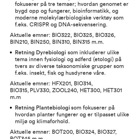
fokuserer på tre temaer; hvordan genomet er
bygd opp og fungerer, bioinformatikk, og
moderne molekylærbiologiske verktøy som
f.eks. CRISPR og DNA-sekvensering.
Aktuelle emner:
BIO322
,
BIO325
,
BIO326
,
BIN210
,
BIN250
,
BIN310
,
BIN315
m.m.
Retning Dyrebiologi
som inkluderer ulike
tema innen fysiologi og adferd (etologi) på
tvers av diverse taksonomiske grupper som
f.eks. insekt, fisk og husdyrene våre.
Aktuelle emner
:
HFX201
,
BIO314
,
BIO315
,
PLV330
,
ZOOL240
,
HET300
,
HET301
m.m
Retning Plantebiologi
som fokuserer på
hvordan planter fungerer og er tilpasset ulike
miljø og klimaforhold.
Aktuelle emner:
BOT200
,
BIO324
,
BIO327
,
BOT345
m.m