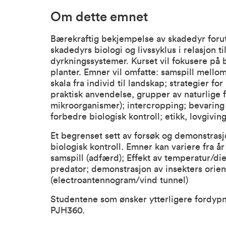
Om dette emnet
Bærekraftig bekjempelse av skadedyr foruts
skadedyrs biologi og livssyklus i relasjon ti
dyrkningssystemer. Kurset vil fokusere på b
planter. Emner vil omfatte: samspill mellom
skala fra individ til landskap; strategier f
praktisk anvendelse, grupper av naturlige f
mikroorganismer); intercropping; bevaring a
forbedre biologisk kontroll; etikk, lovgivin
Et begrenset sett av forsøk og demonstrasjone
biologisk kontroll. Emner kan variere fra år
samspill (adfærd); Effekt av temperatur/die
predator; demonstrasjon av insekters orient
(electroantennogram/vind tunnel)
Studentene som ønsker ytterligere fordypn
PJH360.