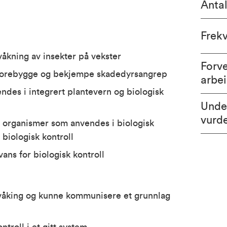
Antal
Frek
åkning av insekter på vekster
Forv
å forebygge og bekjempe skadedyrsangrep
arbe
ndes i integrert plantevern og biologisk
Unde
vurd
v organismer som anvendes i biologisk
 biologisk kontroll
vans for biologisk kontroll
rvåking og kunne kommunisere et grunnlag