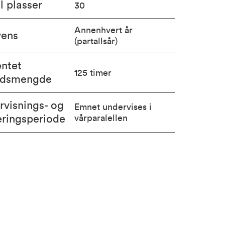
l plasser
30
Annenhvert år
vens
(partallsår)
entet
125 timer
idsmengde
rvisnings- og
Emnet undervises i
eringsperiode
vårparalellen