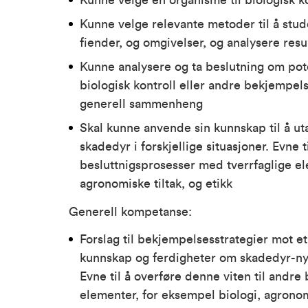
Kunne velge en organisme til biologisk kon
Kunne velge relevante metoder til å stud
fiender, og omgivelser, og analysere resu
Kunne analysere og ta beslutning om pote
biologisk kontroll eller andre bekjempel
generell sammenheng
Skal kunne anvende sin kunnskap til å uta
skadedyr i forskjellige situasjoner. Evne t
besluttnigsprosesser med tverrfaglige e
agronomiske tiltak, og etikk
Generell kompetanse:
Forslag til bekjempelsesstrategier mot et
kunnskap og ferdigheter om skadedyr-nyt
Evne til å overføre denne viten til andre
elementer, for eksempel biologi, agronom