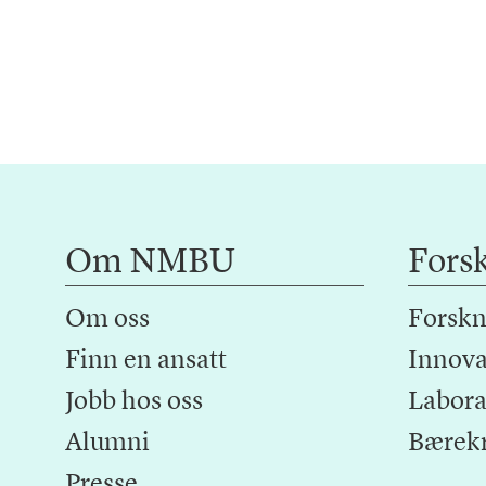
Om NMBU
Fors
Om oss
Forskn
Finn en ansatt
Innova
Jobb hos oss
Laborat
Alumni
Bærek
Presse