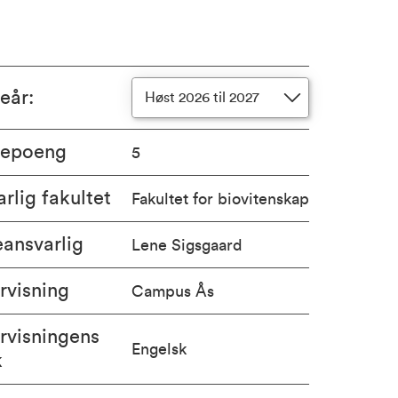
ieår
:
Høst 2026 til 2027
iepoeng
5
rlig fakultet
Fakultet for biovitenskap
ansvarlig
Lene Sigsgaard
rvisning
Campus Ås
rvisningens
Engelsk
k