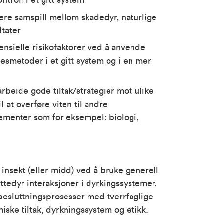
troll i et gitt system
ere samspill mellom skadedyr, naturlige
ltater
nsielle risikofaktorer ved å anvende
sesmetoder i et gitt system og i en mer
rbeide gode tiltak/strategier mot ulike
il at overføre viten til andre
lementer som for eksempel: biologi,
 insekt (eller midd) ved å bruke generell
tedyr interaksjoner i dyrkingssystemer.
 besluttningsprosesser med tverrfaglige
iske tiltak, dyrkningssystem og etikk.