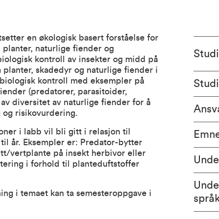
etter en økologisk basert forståelse for
l planter, naturlige fiender og
Stud
iologisk kontroll av insekter og midd på
 planter, skadedyr og naturlige fiender i
or biologisk kontroll med eksempler på
Stud
iender (predatorer, parasitoider,
v diversitet av naturlige fiender for å
Ansva
g og risikovurdering.
r i labb vil bli gitt i relasjon til
Emne
 til år. Eksempler er: Predator-bytter
tt/vertplante på insekt herbivor eller
Unde
ering i forhold til planteduftstoffer
Unde
ing i temaet kan ta semesteroppgave i
språ