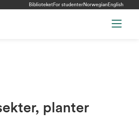
Biblioteket
For studenter
Norwegian
English
sekter, planter