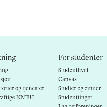
kning
For studenter
ing
Studentlivet
sjon
Canvas
orier og tjenester
Studier og emner
raftige NMBU
Studenttinget
Lag og foreninger