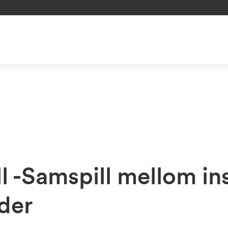
l -Samspill mellom in
nder