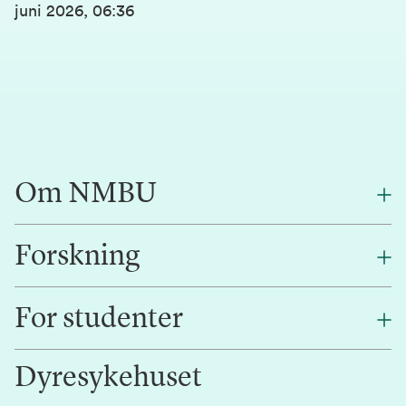
juni 2026, 06:36
Om NMBU
Forskning
Om oss
Finn en ansatt
For studenter
Forskning
Jobb hos oss
Innovasjon
Dyresykehuset
Alumni
Studentlivet
Laboratorier og tjenester