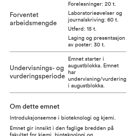
Forelesninger: 20 t.
Laboratorieøvelser og
Forventet
journalskriving: 60 t.
arbeidsmengde
Utferd: 15 t.
Laging og presentasjon
av poster: 30 t.
Emnet starter i
augustblokka. Emnet
Undervisnings- og
har
vurderingsperiode
undervisning/vurdering
i augustblokka.
Om dette emnet
Introduksjonsemne i bioteknologi og kjemi.
Emnet gir innsikt i den faglige bredden på
fakultet for kjemi, bioteknologi og