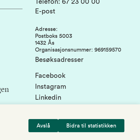
Telefon
:
67 23 00 00
E-post
Adresse
:
Postboks 5003
1432 Ås
Organisasjonsnummer
:
969159570
Besøksadresser
Facebook
Instagram
gen
Linkedin
Snapchat
Avslå
Bidra til statistikken