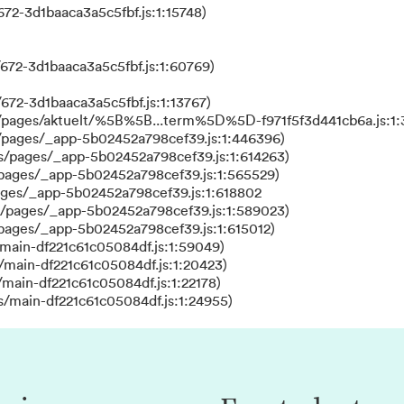
72-3d1baaca3a5c5fbf.js:1:15748)
672-3d1baaca3a5c5fbf.js:1:60769)
672-3d1baaca3a5c5fbf.js:1:13767)
s/pages/aktuelt/%5B%5B...term%5D%5D-f971f5f3d441cb6a.js:1:
/pages/_app-5b02452a798cef39.js:1:446396)
s/pages/_app-5b02452a798cef39.js:1:614263)
/pages/_app-5b02452a798cef39.js:1:565529)
ages/_app-5b02452a798cef39.js:1:618802
s/pages/_app-5b02452a798cef39.js:1:589023)
/pages/_app-5b02452a798cef39.js:1:615012)
main-df221c61c05084df.js:1:59049)
/main-df221c61c05084df.js:1:20423)
main-df221c61c05084df.js:1:22178)
s/main-df221c61c05084df.js:1:24955)