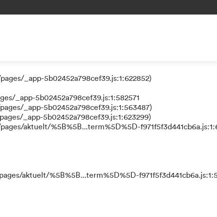
 a function
/pages/_app-5b02452a798cef39.js:1:624111)
/pages/_app-5b02452a798cef39.js:1:622852)
ages/_app-5b02452a798cef39.js:1:582571
/pages/_app-5b02452a798cef39.js:1:563487)
/pages/_app-5b02452a798cef39.js:1:623299)
s/pages/aktuelt/%5B%5B...term%5D%5D-f971f5f3d441cb6a.js:1:
s/pages/aktuelt/%5B%5B...term%5D%5D-f971f5f3d441cb6a.js:1: