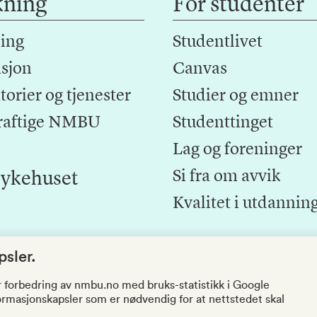
kning
For studenter
ing
Studentlivet
sjon
Canvas
orier og tjenester
Studier og emner
raftige NMBU
Studenttinget
Lag og foreninger
Si fra om avvik
ykehuset
Kvalitet i utdannin
sler.
r forbedring av nmbu.no med bruks-statistikk i Google
nformasjonskapsler som er nødvendig for at nettstedet skal