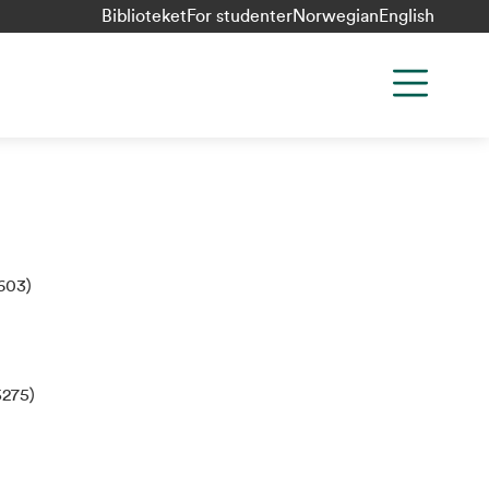
Biblioteket
For studenter
Norwegian
English
603)
5275)