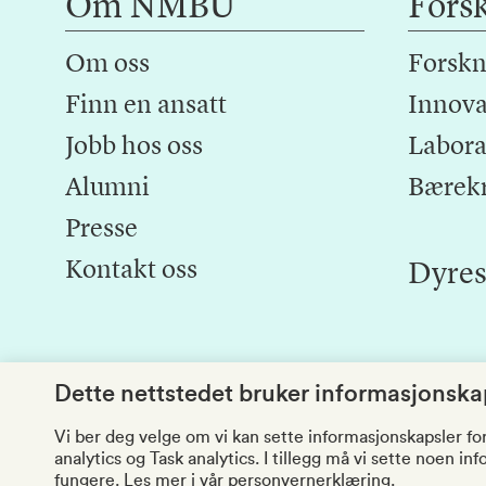
Om NMBU
Fors
Om oss
Forskn
Finn en ansatt
Innova
Jobb hos oss
Laborat
Alumni
Bærek
Presse
Kontakt oss
Dyres
Dette nettstedet bruker informasjonskap
Vi ber deg velge om vi kan sette informasjonskapsler fo
analytics og Task analytics. I tillegg må vi sette noen i
fungere.
Les mer i vår personvernerklæring.