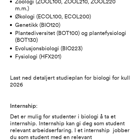
Zoologi (
ZOOL100
,
ZOOL210
,
ZOOL220
m.m.)
Økologi (
ECOL100
,
ECOL200
)
Genetikk (
BIO120
)
Plantediversitet (
BOT100
) og plantefysiologi
(
BOT130
)
Evolusjonsbiologi (
BIO223
)
Fysiologi (
HFX201
)
Last ned detaljert studieplan for biologi for kull
2026
Internship
:
Det er mulig for studenter i biologi å ta et
internship. Internship kan gi deg som student
relevant arbeidserfaring. I et internship jobber
du som student med en relevant