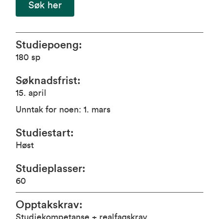
Søk her
Studiepoeng
:
180
sp
Søknadsfrist
:
15. april
Unntak for noen: 1. mars
Studiestart
:
Høst
Studieplasser
:
60
Opptakskrav
:
Studiekompetanse + realfagskrav