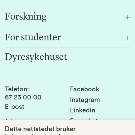
Forskning
Om oss
Finn en ansatt
For studenter
Forskning
Jobb hos oss
Innovasjon
Dyresykehuset
Alumni
Studentlivet
Laboratorier og tjenester
Presse
Canvas
Bærekraftige NMBU
Kontakt oss
Studier og emner
Telefon
:
Facebook
67 23 00 00
Studenttinget
Instagram
E-post
Linkedin
Lag og foreninger
Snapchat
Adresse
:
Si fra om avvik
Postboks 5003
Dette nettstedet bruker
1432 Ås