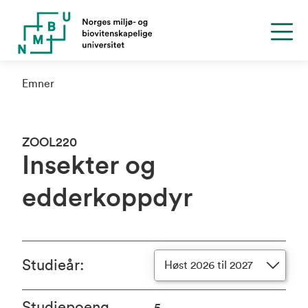
Emner
ZOOL220
Insekter og
edderkoppdyr
Studieår
:
Høst 2026 til 2027
Studiepoeng
5