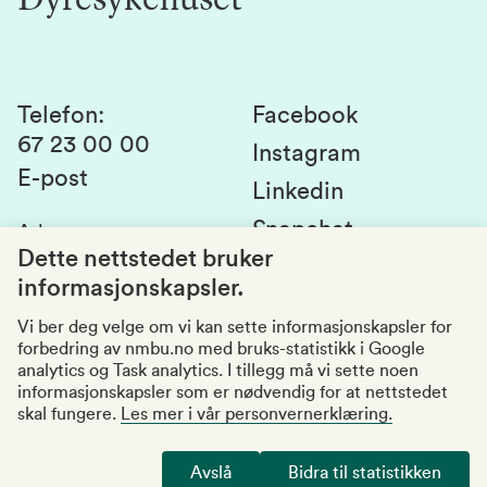
Dyresykehuset
Alumni
Studentlivet
Laboratorier og tjenester
Presse
Canvas
Bærekraftige NMBU
Kontakt oss
Studier og emner
Telefon
:
Facebook
67 23 00 00
Studenttinget
Instagram
E-post
Linkedin
Lag og foreninger
Snapchat
Adresse
:
Si fra om avvik
Postboks 5003
Dette nettstedet bruker
1432 Ås
informasjonskapsler.
Kvalitet i utdanningen
Organisasjonsnummer
:
969159570
Vi ber deg velge om vi kan sette informasjonskapsler for
forbedring av nmbu.no med bruks-statistikk i Google
Besøksadresser
analytics og Task analytics. I tillegg må vi sette noen
informasjonskapsler som er nødvendig for at nettstedet
skal fungere.
Les mer i vår personvernerklæring.
Tilgjengelighetserklæring
Personvernerklæring
Avslå
Bidra til statistikken