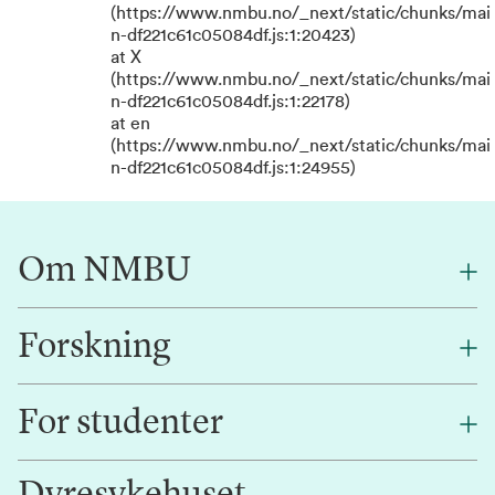
(https://www.nmbu.no/_next/static/chunks/mai
n-df221c61c05084df.js:1:20423)
at X
(https://www.nmbu.no/_next/static/chunks/mai
n-df221c61c05084df.js:1:22178)
at en
(https://www.nmbu.no/_next/static/chunks/mai
n-df221c61c05084df.js:1:24955)
Om NMBU
Forskning
Om oss
Finn en ansatt
For studenter
Forskning
Jobb hos oss
Innovasjon