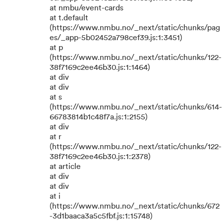
at nmbu/event-cards
at t.default
(https://www.nmbu.no/_next/static/chunks/pag
es/_app-5b02452a798cef39.js:1:3451)
at p
(https://www.nmbu.no/_next/static/chunks/122-
38f7169c2ee46b30.js:1:1464)
at div
at div
at s
(https://www.nmbu.no/_next/static/chunks/614-
66783814b1c48f7a.js:1:2155)
at div
at r
(https://www.nmbu.no/_next/static/chunks/122-
38f7169c2ee46b30.js:1:2378)
at article
at div
at div
at i
(https://www.nmbu.no/_next/static/chunks/672
-3d1baaca3a5c5fbf.js:1:15748)