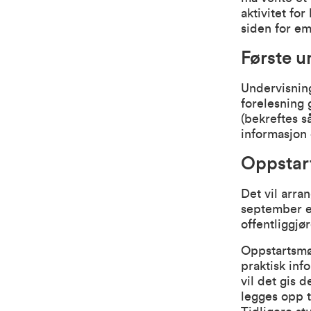
aktivitet fo
siden for em
Første 
Undervisning
forelesning 
(bekreftes s
informasjon 
Oppstar
Det vil arra
september el
offentliggjør
Oppstartsmøt
praktisk inf
vil det gis 
legges opp t