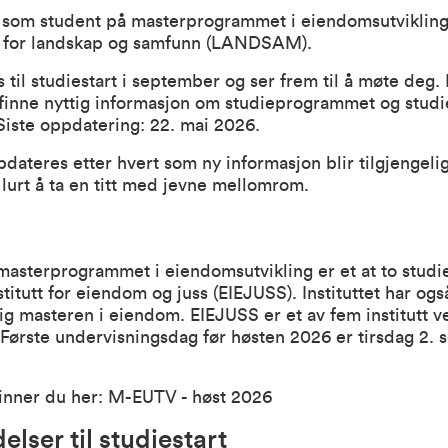
som student på
masterprogrammet i eiendomsutviklin
t for landskap og samfunn
(LANDSAM).
s til studiestart i september og ser frem til å møte deg
 finne nyttig informasjon om studieprogrammet og studie
iste oppdatering: 22. mai 2026.
pdateres etter hvert som ny informasjon blir tilgjengeli
lurt å ta en titt med jevne mellomrom.
masterprogrammet i eiendomsutvikling er et at to stud
stitutt for eiendom og juss
(EIEJUSS). Instituttet har ogs
rig
masteren i eiendom
. EIEJUSS er et av fem institutt v
rste undervisningsdag før høsten 2026 er tirsdag 2.
inner du her:
M-EUTV - høst 2026
elser til studiestart