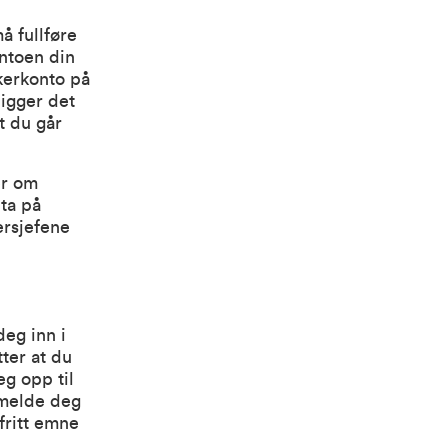
å fullføre
ontoen din
kerkonto på
ligger det
t du går
er om
ta på
ersjefene
deg inn i
tter at du
g opp til
 melde deg
fritt emne