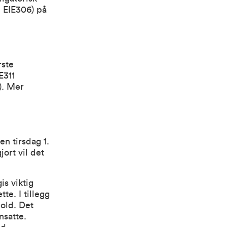
. EIE306) på
rste
E311
). Mer
en tirsdag 1.
ort vil det
is viktig
te. I tillegg
hold. Det
nsatte.