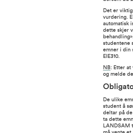
Det er vikti
vurdering. E
automatisk i
dette skjer 
behandling».
studentene s
emner i din 
EIE310.
NB
: Etter a
og melde deg
Obligato
De ulike emn
student å sø
deltar på de
ta dette emn
LANDSAM tilb
må vente et 