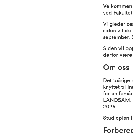
Velkommen
ved
Fakulte
Vi gleder os
siden vil du
september. S
Siden vil op
derfor være 
Om oss
Det toårige 
knyttet til
In
for en femå
LANDSAM. Fø
2026.
Studieplan f
Forbered