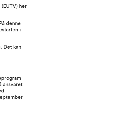
g
(EUTV) her
. På denne
starten i
g. Det kan
ieprogram
å ansvaret
ed
 september