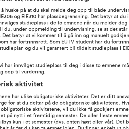
g å huske på at du skal melde deg opp til både undervis
IE306 og EIE310 har plassbegrensning. Det betyr at du 
nnvilges studieplass i de to emnene når du melder deg
vil du, under oppmelding til undervisning, se at det stå
 Det betyr at vi kommer til å gå inn og manuelt godkje
om har fortrinnsrett. Som EUTV-student har du fortrinnsr
studieplan og du vil garantert bli tildelt studieplass i E
t vi har innvilget studieplass til deg i disse to emnene m
 opp til vurdering.
risk aktivitet
ene har ulike obligatoriske aktiviteter. Det er ditt ansv
rge for at du deltar på de obligatoriske aktivitetene. Hv
 obligatoriske aktivitetene, vil du ikke få godkjent emn
et på nytt i et fremtidig semester. De aller fleste emne
ys kun i et semester (dvs. enten høst eller vår). Det b
helt år før du kan ta emnet igjen. Du finner enkelt ut ob