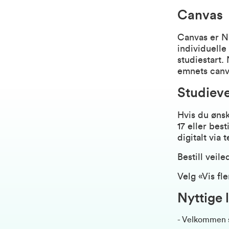
Canvas
Canvas
er N
individuelle
studiestart.
emnets canv
Studieve
Hvis du ønsk
17 eller best
digitalt via 
Bestill veil
Velg «Vis fl
Nyttige 
-
Velkommen 