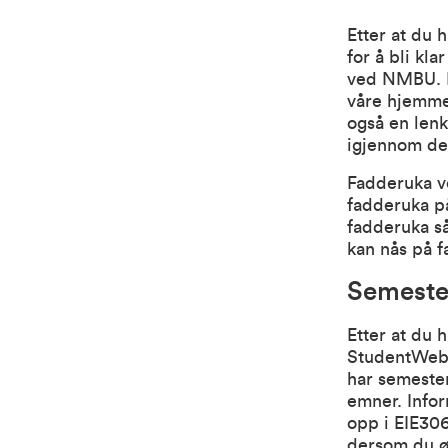
Etter at du 
for å bli kla
ved NMBU. D
våre hjemm
også en lenk
igjennom den
Fadderuka v
fadderuka 
fadderuka s
kan nås på
f
Semester
Etter at du 
S
tudentWe
har semester
emner. Info
opp i EIE306
dersom du ø