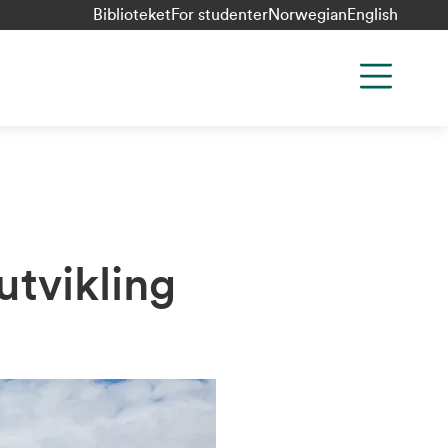
Biblioteket
For studenter
Norwegian
English
tvikling