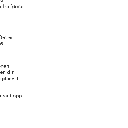
ed
 fra første
Det er
5:
onen
nen din
plan». I
r satt opp