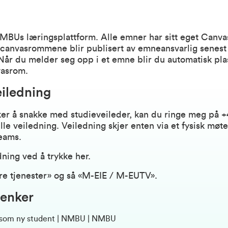
MBUs læringsplattform. Alle emner har sitt eget Canv
 canvasrommene blir publisert av emneansvarlig senest
 Når du melder seg opp i et emne blir du automatisk plas
asrom.
iledning
er å snakke med studieveileder, kan du ringe meg på +4
ille veiledning. Veiledning skjer enten via et fysisk møte
teams.
edning ved å trykke
her.
ere tjenester» og så «M-EIE / M-EUTV».
lenker
som ny student | NMBU | NMBU