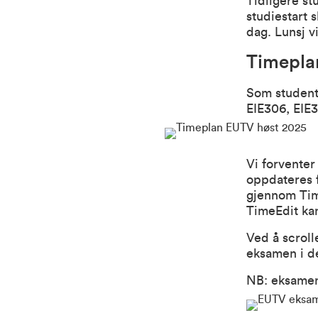
Tidligere st
studiestart 
dag. Lunsj vi
Timepla
Som student
EIE306, EIE3
Vi forvente
oppdateres f
gjennom
Ti
TimeEdit ka
Ved å scroll
eksamen i de
NB: eksamen