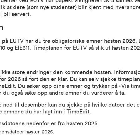
udenter ved EUTV har påpekt viktigheten av å samles v
slik at dere (som nye studenter) blir kjent med hverandre
l bli servert.
n
 på EUTV har du tre obligatoriske emner høsten 2026. 
10 og EIE311. Timeplanen for EUTV så slik ut høsten 202
r ikke store endringer den kommende høsten. Informasj
or 2026 så fort den er klar. Du kan selv sjekke timepla
meEdit
. Du søker opp dine emner og trykker på «Vis time
n du også søke opp andre emner du vurderer å ta.
e ned til desember kan du sjekke på hvilke datoer det e
 emnene du har lagt inn i TimeEdit.
sdatoene nedenfor er fra høsten 2025.