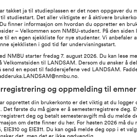
har takket ja til studieplassen er det noen oppgaver du m
r til studiestart. Det aller viktigste er å aktivere brukerk
u finner informasjon om hvordan du oppretter en bru
esider –
Velkommen som NM
BU-studen
t
. På den siden 
e til en egen
sjekkl
iste
for nye studenter. Vi anbefaler a
ne sjekklisten i god tid før undervisningsstart.
ed NMBU starter fredag 7. august 2026. Du kan lese m
på
Velkomstsiden til LANDSAM
. Dersom du ønsker å del
å send en epost til faddersjefene ved LANDSAM. Fadd
adderuka.LANDSAM@nmbu.no
.
registrering og oppmelding til emner
har opprettet din brukerkonto er det viktig at du logger 
b
. Det første du må gjøre er å semesterregistrere deg. E
registrert deg og betalt semesteravgift må du melde de
rmasjon om dette finner du
her
. For høsten 2026 må du
, EIE310 og EIE311. Du kan også melde deg opp i et valg
nsker det, men det er ikke nødvendig.