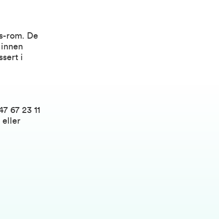
as-rom. De
 innen
sert i
7 67 23 11
 eller