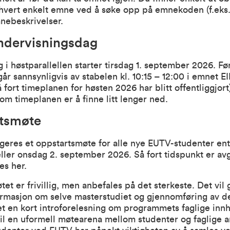
r hvert enkelt emne ved å søke opp på emnekoden (f.eks
nebeskrivelser.
undervisningsdag
 i høstparallellen starter tirsdag 1. september 2026. Fø
går sannsynligvis av stabelen kl. 10:15 – 12:00 i emnet EI
å fort timeplanen for høsten 2026 har blitt offentliggjort
om timeplanen er å finne litt lenger ned.
tsmøte
ngeres et oppstartsmøte for alle nye EUTV-studenter ent
ler onsdag 2. september 2026. Så fort tidspunkt er avgj
es her.
et er frivillig, men anbefales på det sterkeste. Det vil g
ormasjon om selve masterstudiet og gjennomføring av det
det en kort introforelesning om programmets faglige inn
il en uformell møtearena mellom studenter og faglige a