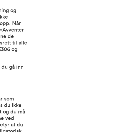
ning og
ikke
 opp. Når
r «Avventer
nne de
ett til alle
IE306 og
å du gå inn
ar som
is du ikke
et og du må
ne ved
etyr at du
ligatorisk