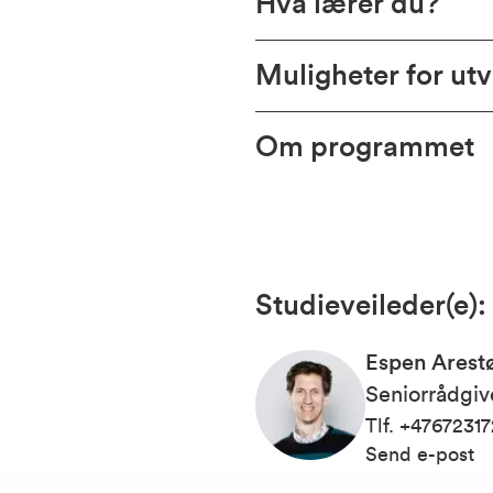
Hva lærer du?
Muligheter for utv
Om programmet
Studieveileder(e)
:
Espen Arest
Seniorrådgiv
Tlf
.
+47672317
Send e-post