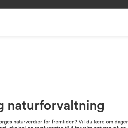
 naturforvaltning
rges naturverdier for fremtiden? Vil du lære om dagen