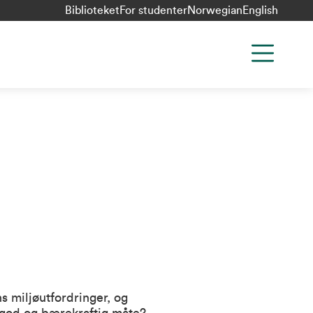
Biblioteket
For studenter
Norwegian
English
s miljøutfordringer, og