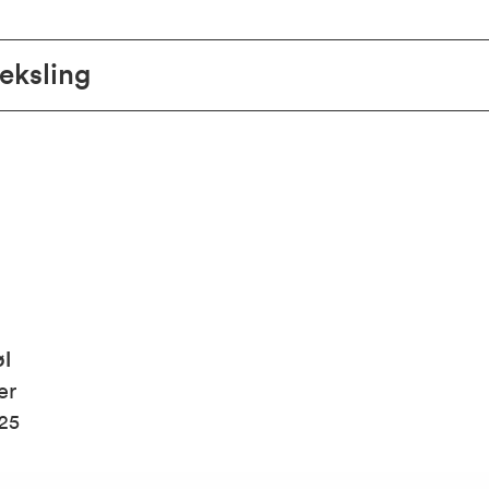
eksling
øl
er
25