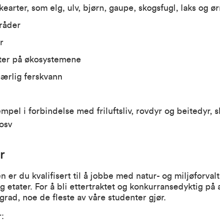
skearter, som elg, ulv, bjørn, gaupe, skogsfugl, laks og ør
råder
r
ter på økosystemene
særlig ferskvann
mpel i forbindelse med friluftsliv, rovdyr og beitedyr, 
 osv
r
r du kvalifisert til å jobbe med natur- og miljøforvaltn
og etater. For å bli ettertraktet og konkurransedyktig p
grad, noe de fleste av våre studenter gjør.
: