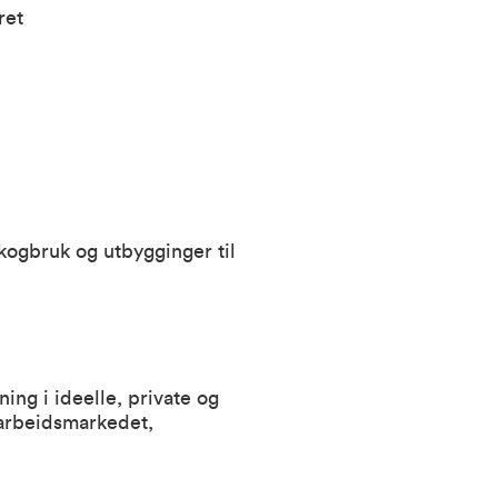
ret
skogbruk og utbygginger til
ing i ideelle, private og
å arbeidsmarkedet,