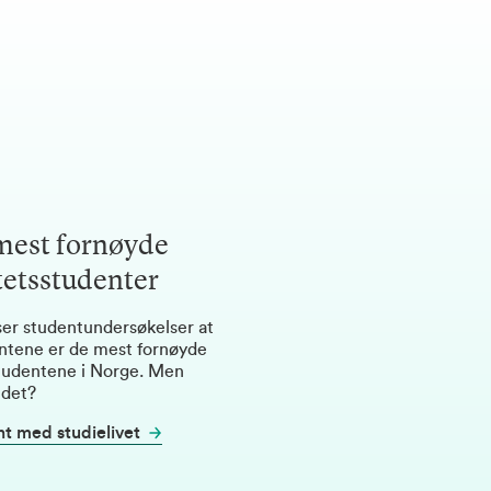
mest fornøyde
tetsstudenter
iser studentundersøkelser at
tene er de mest fornøyde
studentene i Norge. Men
 det?
nt med studielivet