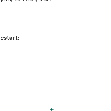
n god og bærekraftig måte?
estart
: