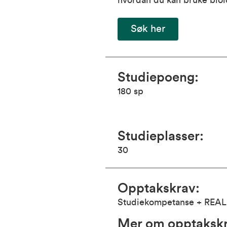
hvordan du kan bruke biolo
Søk her
Studiepoeng
:
180
sp
Studieplasser
:
30
Opptakskrav
:
Studiekompetanse + REA
Mer om opptaksk