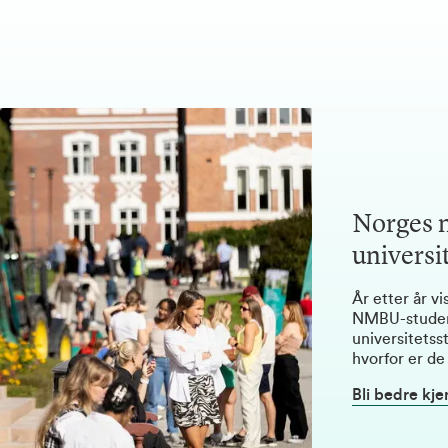
Norges 
universi
År etter år v
NMBU-studen
universitets
hvorfor er de
Bli bedre kje