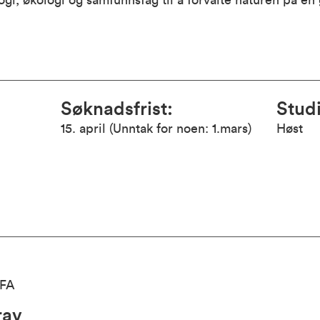
gi, økologi og samfunnsfag til å forvalte naturen på e
Søknadsfrist
:
Studi
15. april (Unntak for noen: 1.mars)
Høst
LFA
rav