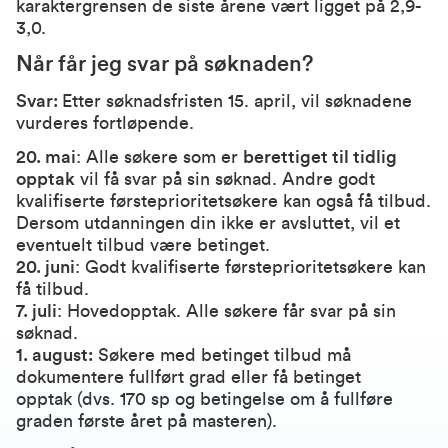
karaktergrensen de siste årene vært ligget på 2,9-
3,0.
Når får jeg svar på søknaden?
Svar:
Etter søknadsfristen 15. april, vil søknadene
vurderes fortløpende.
20. mai
: Alle søkere som er
berettiget til tidlig
opptak
vil få svar på sin søknad. Andre godt
kvalifiserte førsteprioritetsøkere kan også få tilbud.
Dersom utdanningen din ikke er avsluttet, vil et
eventuelt tilbud være betinget.
20. juni
: Godt kvalifiserte førsteprioritetsøkere kan
få tilbud.
7. juli
: Hovedopptak. Alle søkere får svar på sin
søknad.
1. august:
Søkere med betinget tilbud må
dokumentere fullført grad eller få betinget
opptak (dvs. 170 sp og betingelse om å fullføre
graden første året på masteren).