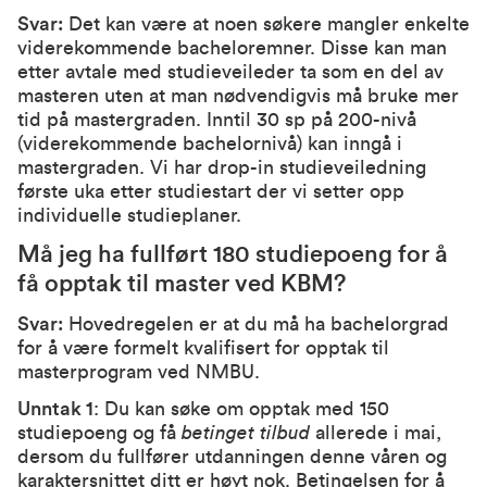
Svar:
Det kan være at noen søkere mangler enkelte
viderekommende bacheloremner. Disse kan man
etter avtale med studieveileder ta som en del av
masteren uten at man nødvendigvis må bruke mer
tid på mastergraden. Inntil 30 sp på 200-nivå
(viderekommende bachelornivå) kan inngå i
mastergraden. Vi har drop-in studieveiledning
første uka etter studiestart der vi setter opp
individuelle studieplaner.
Må jeg ha fullført 180 studiepoeng for å
få opptak til master ved KBM?
Svar:
Hovedregelen er at du må ha bachelorgrad
for å være formelt kvalifisert for opptak til
masterprogram ved NMBU.
Unntak 1
: Du kan søke om opptak med 150
studiepoeng og få
betinget tilbud
allerede i mai,
dersom du fullfører utdanningen denne våren og
karaktersnittet ditt er høyt nok. Betingelsen for å