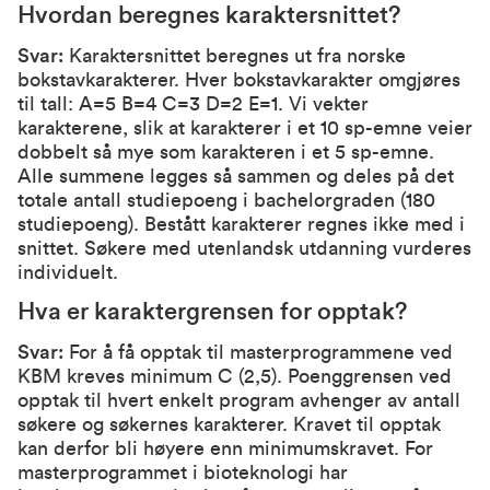
Hvordan beregnes karaktersnittet?
Svar:
Karaktersnittet beregnes ut fra norske
bokstavkarakterer. Hver bokstavkarakter omgjøres
til tall: A=5 B=4 C=3 D=2 E=1. Vi vekter
karakterene, slik at karakterer i et 10 sp-emne veier
dobbelt så mye som karakteren i et 5 sp-emne.
Alle summene legges så sammen og deles på det
totale antall studiepoeng i bachelorgraden (180
studiepoeng). Bestått karakterer regnes ikke med i
snittet. Søkere med utenlandsk utdanning vurderes
individuelt.
Hva er karaktergrensen for opptak?
Svar:
For å få opptak til masterprogrammene ved
KBM kreves minimum C (2,5). Poenggrensen ved
opptak til hvert enkelt program avhenger av antall
søkere og søkernes karakterer. Kravet til opptak
kan derfor bli høyere enn minimumskravet. For
masterprogrammet i bioteknologi har