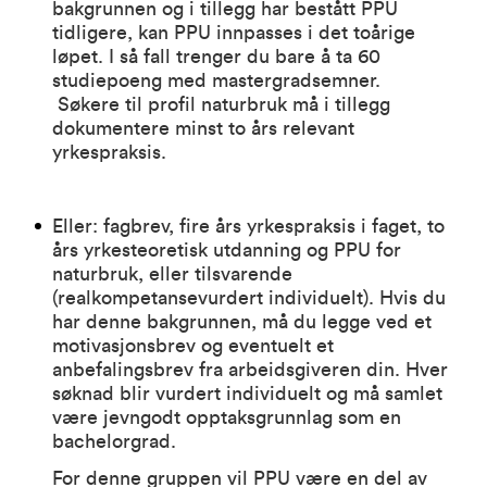
bakgrunnen og i tillegg har bestått PPU
tidligere, kan PPU innpasses i det toårige
løpet. I så fall trenger du bare å ta 60
studiepoeng med mastergradsemner.
Søkere til profil naturbruk må i tillegg
dokumentere minst
to års relevant
yrkespraksis.
Eller: fagbrev, fire års yrkespraksis i faget, to
års yrkesteoretisk utdanning og PPU for
naturbruk, eller tilsvarende
(realkompetansevurdert individuelt). Hvis du
har denne bakgrunnen, må du legge ved et
motivasjonsbrev og eventuelt et
anbefalingsbrev fra arbeidsgiveren din. Hver
søknad blir vurdert individuelt og må samlet
være
jevngodt opptaksgrunnlag som en
bachelorgrad.
For denne gruppen vil PPU være en del av