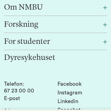
Om NMBU
Forskning
Om oss
Finn en ansatt
For studenter
Forskning
Jobb hos oss
Innovasjon
Dyresykehuset
Alumni
Studentlivet
Laboratorier og tjenester
Presse
Canvas
Bærekraftige NMBU
Kontakt oss
Studier og emner
Telefon
:
Facebook
67 23 00 00
Studenttinget
Instagram
E-post
Linkedin
Lag og foreninger
Snapchat
Adresse
: