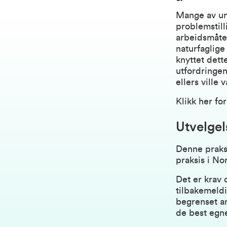
Mange av un
problemstill
arbeidsmåte
naturfaglige
knyttet det
utfordringe
ellers ville
Klikk her fo
Utvelgel
Denne praksi
praksis i No
Det er krav
tilbakemeldi
begrenset an
de best egne