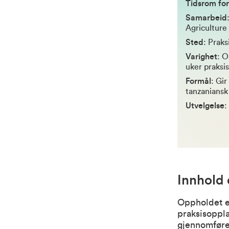
Tidsrom fo
Samarbeid
Agriculture 
Sted
: Praks
Varighet
: O
uker praksis 
Formål
: Gi
tanzaniansk 
Utvelgelse
:
Innhold
Oppholdet er
praksisopplæ
gjennomfører