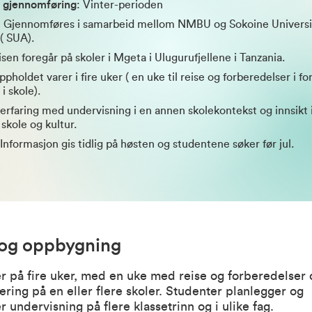
r gjennomføring
: Vinter-perioden
: Gjennomføres i samarbeid mellom NMBU og Sokoine Universi
( SUA).
isen foregår på skoler i Mgeta i Ulugurufjellene i Tanzania.
ppholdet varer i fire uker ( en uke til reise og forberedelser i fo
i skole).
r erfaring med undervisning i en annen skolekontekst og innsikt 
skole og kultur.
 Informasjon gis tidlig på høsten og studentene søker før jul.
 og oppbygning
 på fire uker, med en uke med reise og forberedelser 
ring på en eller flere skoler. Studenter planlegger og
 undervisning på flere klassetrinn og i ulike fag.