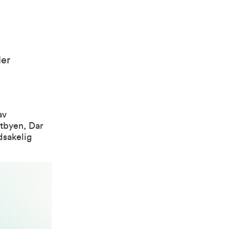
ler
av
stbyen, Dar
dsakelig