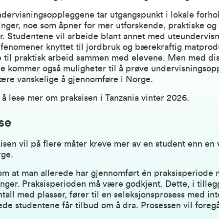
dervisningsoppleggene tar utgangspunkt i lokale forho
inger, noe som åpner for mer utforskende, praktiske og 
r. Studentene vil arbeide blant annet med uteundervis
 fenomener knyttet til jordbruk og bærekraftig matprod
te til praktisk arbeid sammen med elevene. Men med di
ne kommer også muligheter til å prøve undervisningso
 være vanskelige å gjennomføre i Norge.
r å lese mer om praksisen i Tanzania vinter 2026
.
se
sen vil på flere måter kreve mer av en student enn en 
rge.
 om at man allerede har gjennomført én praksisperiode
nger. Praksisperioden må være godkjent. Dette, i tillegg
tall med plasser, fører til en seleksjonsprosess med int
de studentene får tilbud om å dra. Prosessen vil foreg