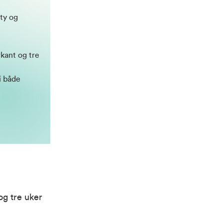
ty og
rkant og tre
i både
og tre uker