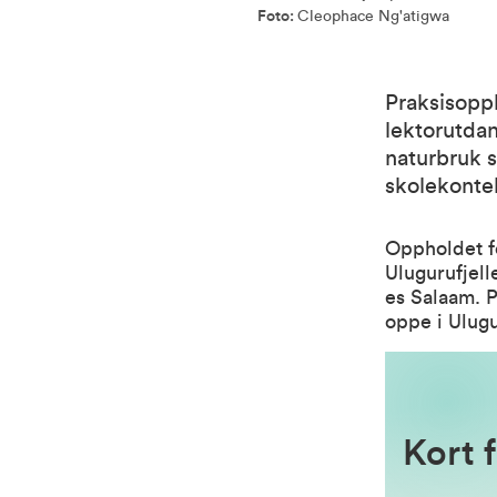
Foto:
Cleophace Ng'atigwa
Praksisoppl
lektorutdan
naturbruk 
skolekonte
Oppholdet f
Ulugurufjell
es Salaam. P
oppe i Ulugu
Kort 