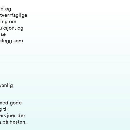
ld og
tverrfaglige
ning om
uksjon, og
sse
pplegg som
vanlig
 med gode
 til
ervjuer der
å på høsten.