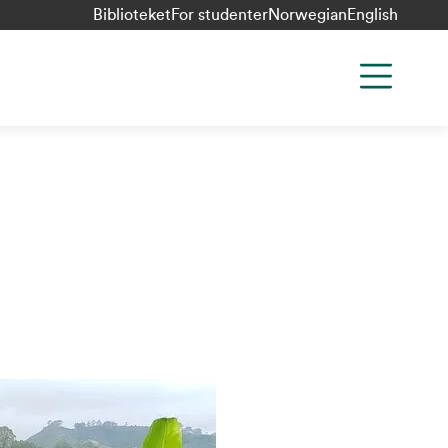
Biblioteket
For studenter
Norwegian
English