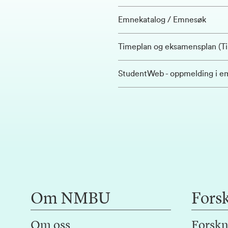
Emnekatalog / Emnesøk
Timeplan og eksamensplan (T
StudentWeb - oppmelding i em
Om NMBU
Fors
Om oss
Forskn