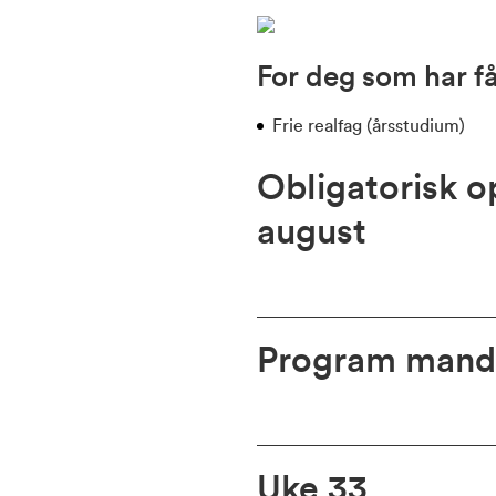
For deg som har få
Frie realfag (årsstudium)
Obligatorisk 
august
Program manda
Uke 33