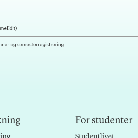
imeEdit)
ner og semesterregistrering
kning
For studenter
ing
Studentlivet