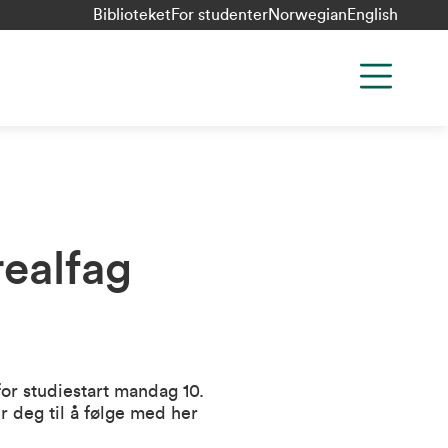
Biblioteket
For studenter
Norwegian
English
realfag
r studiestart mandag 10.
r deg til å følge med her