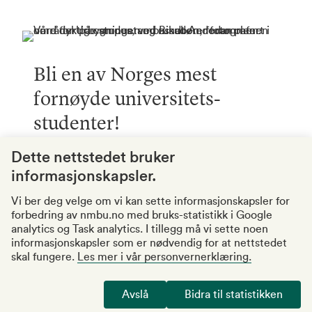
Bli en av Norges mest
fornøyde universitets-
studenter!
År etter år viser studentundersøkelser at NMBU-
Dette nettstedet bruker
studentene er de mest fornøyde
informasjonskapsler.
universitetsstudentene i Norge. Men hvorfor er
de det?
Vi ber deg velge om vi kan sette informasjonskapsler for
forbedring av nmbu.no med bruks-statistikk i Google
Les mer om studielivet på NMBU
analytics og Task analytics. I tillegg må vi sette noen
informasjonskapsler som er nødvendig for at nettstedet
skal fungere.
Les mer i vår personvernerklæring.
Avslå
Bidra til statistikken