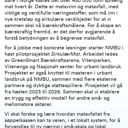
Bare i Norge kastes det over 450 000 tonn spiselig
mat hvert år. Dette er matsvinn og matavfall, med
viktige og verdifulle næringsstoffer, som må inn i
nye kretsløp og sirkulære verdikjeder for at vi
sammen skal nå bærekraftsmålene. For å skape en
bærekraftig fremtid, er det derfor avgjørende å
forstå betydningen av å begrense matavfall.
For å jobbe med konkrete løsninger starter NMBU i
høst pilotprosjektet
SirkulærMat
. Arbeidet ledes
av
GreenSmart Bærekraftsarena
,
Vitenparken
,
Vitenenga og
Nasjonalt senter for urbant landbruk
.
Prosjektet er også knyttet til
masteren i urbant
landbruk
på NMBU, sammen med flere eksterne
partnere og dyktige støttespillere. Prosjektet vil gå
fra høsten 2023 til 2026. Sammen skal vi etablere
en trygg og effektiv modell for andre små- og
mellomstore aktører.
Vi skal forske og lære hvordan matavfallet fra
søppelkassen kan ta veien, i et lokalt system, for å
forvandles til ny næring i små-skala og lokal