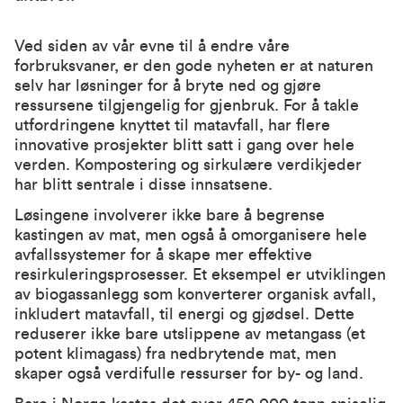
Ved siden av vår evne til å endre våre
forbruksvaner, er den gode nyheten er at naturen
selv har løsninger for å bryte ned og gjøre
ressursene tilgjengelig for gjenbruk. For å takle
utfordringene knyttet til matavfall, har flere
innovative prosjekter blitt satt i gang over hele
verden. Kompostering og sirkulære verdikjeder
har blitt sentrale i disse innsatsene.
Løsingene involverer ikke bare å begrense
kastingen av mat, men også å omorganisere hele
avfallssystemer for å skape mer effektive
resirkuleringsprosesser. Et eksempel er utviklingen
av biogassanlegg som konverterer organisk avfall,
inkludert matavfall, til energi og gjødsel. Dette
reduserer ikke bare utslippene av metangass (et
potent klimagass) fra nedbrytende mat, men
skaper også verdifulle ressurser for by- og land.