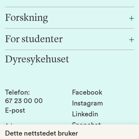
Forskning
Om oss
Finn en ansatt
For studenter
Forskning
Jobb hos oss
Innovasjon
Dyresykehuset
Alumni
Studentlivet
Laboratorier og tjenester
Presse
Canvas
Bærekraftige NMBU
Kontakt oss
Studier og emner
Telefon
:
Facebook
67 23 00 00
Studenttinget
Instagram
E-post
Linkedin
Lag og foreninger
Snapchat
Adresse
:
Si fra om avvik
Postboks 5003
Dette nettstedet bruker