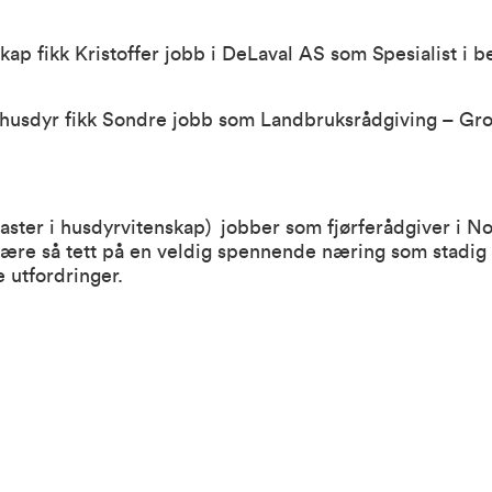
ap fikk Kristoffer jobb i DeLaval AS som Spesialist i b
 husdyr fikk Sondre jobb som Landbruksrådgiving – Gro
aster i husdyrvitenskap)
jobber som fjørferådgiver i No
ære så tett på en veldig spennende næring som stadig e
 utfordringer.