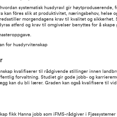
hvordan systematisk husdyravl gir høytproduserende, fr
 kan fôres slik at produktivitet, næringsbehov, helse og
edsstiller morgendagens krav til kvalitet og sikkerhet. 
as atferd og krav til omgivelser benyttes for å skape
masteroppgave.
lan for husdyrvitenskap
r
skap kvalifiserer til rådgivende stillinger innen landbr
entlig forvaltning. Studiet gir gode jobb- og karrierem
egg kan du bli lærer. Graden kan også kvalifisere til vid
kap fikk Hanna jobb som iFMS-rådgiver i Fjøssystemer