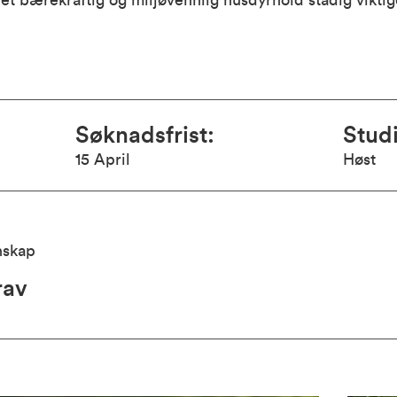
et bærekraftig og miljøvennlig husdyrhold stadig viktig
Søknadsfrist
:
Studi
15 April
Høst
nskap
rav