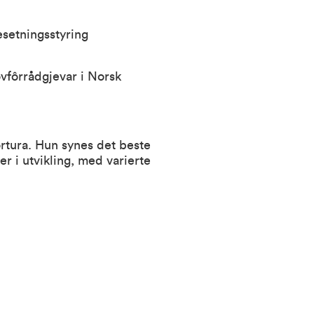
esetningsstyring
vfôrrådgjevar i Norsk
rtura. Hun synes det beste
r i utvikling, med varierte