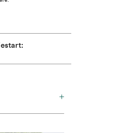
ere.
estart
: