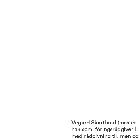
Vegard Skartland
(master 
han som fôringsrådgiver i
med rådgivning til, men o