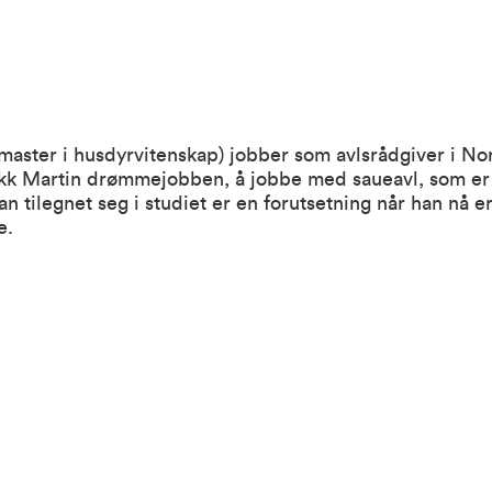
(master i husdyrvitenskap) jobber som avlsrådgiver i Nor
fikk Martin drømmejobben, å jobbe med saueavl, som er 
n tilegnet seg i studiet er en forutsetning når han nå e
e.