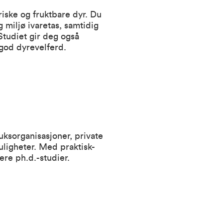
iske og fruktbare dyr. Du
 miljø ivaretas, samtidig
Studiet gir deg også
 god dyrevelferd.
uksorganisasjoner, private
uligheter. Med praktisk-
ere ph.d.-studier.