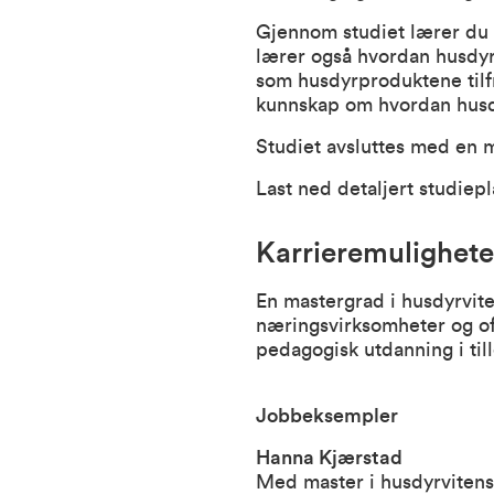
Gjennom studiet lærer du 
lærer også hvordan husdyra
som husdyrproduktene tilfr
kunnskap om hvordan husdyr
Studiet avsluttes med en 
Last ned detaljert studiep
Karrieremulighete
En mastergrad i husdyrviten
næringsvirksomheter og off
pedagogisk utdanning i till
Jobbeksempler
Hanna Kjærstad
Med master i husdyrvitens