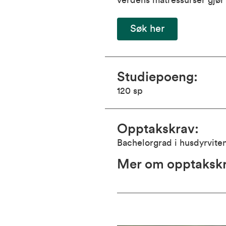
verdens matressurser gjør 
Søk her
Studiepoeng
:
120
sp
Opptakskrav
:
Bachelorgrad i husdyrvite
Mer om opptaksk