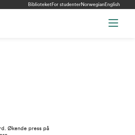
Biblioteket
For studenter
Norwegian
English
ferd. Økende press på