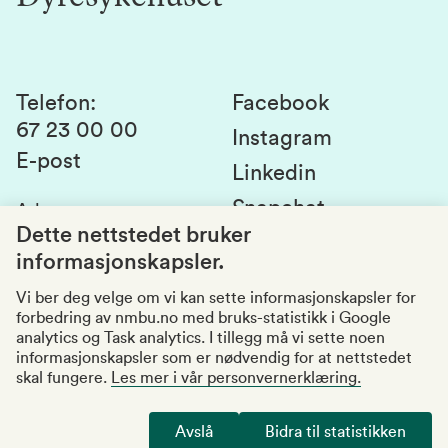
Laboratorier og tjenester
Presse
Canvas
Bærekraftige NMBU
Kontakt oss
Studier og emner
Telefon
:
Facebook
67 23 00 00
Studenttinget
Instagram
E-post
Linkedin
Lag og foreninger
Snapchat
Adresse
:
Si fra om avvik
Postboks 5003
Dette nettstedet bruker
1432 Ås
informasjonskapsler.
Kvalitet i utdanningen
Organisasjonsnummer
:
969159570
Vi ber deg velge om vi kan sette informasjonskapsler for
forbedring av nmbu.no med bruks-statistikk i Google
Besøksadresser
analytics og Task analytics. I tillegg må vi sette noen
informasjonskapsler som er nødvendig for at nettstedet
skal fungere.
Les mer i vår personvernerklæring.
Tilgjengelighetserklæring
Personvernerklæring
Avslå
Bidra til statistikken