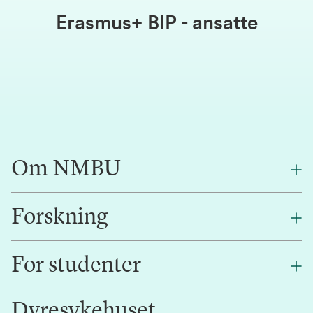
Erasmus+ BIP - ansatte
Om NMBU
Forskning
Om oss
Finn en ansatt
For studenter
Forskning
Jobb hos oss
Innovasjon
Dyresykehuset
Alumni
Studentlivet