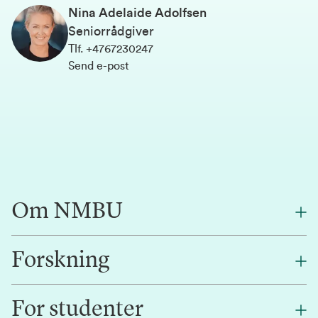
Nina Adelaide Adolfsen
Seniorrådgiver
Tlf
.
+4767230247
Send e-post
Om NMBU
Forskning
Om oss
Finn en ansatt
For studenter
Forskning