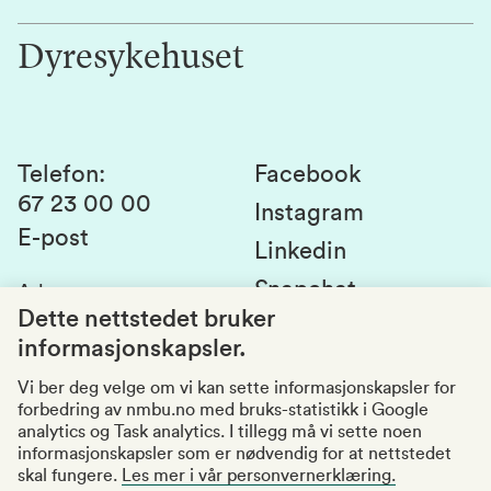
Jobb hos oss
Innovasjon
Dyresykehuset
Alumni
Studentlivet
Laboratorier og tjenester
Presse
Canvas
Bærekraftige NMBU
Kontakt oss
Studier og emner
Telefon
:
Facebook
67 23 00 00
Studenttinget
Instagram
E-post
Linkedin
Lag og foreninger
Snapchat
Adresse
:
Si fra om avvik
Postboks 5003
Dette nettstedet bruker
1432 Ås
informasjonskapsler.
Kvalitet i utdanningen
Organisasjonsnummer
:
969159570
Vi ber deg velge om vi kan sette informasjonskapsler for
forbedring av nmbu.no med bruks-statistikk i Google
Besøksadresser
analytics og Task analytics. I tillegg må vi sette noen
informasjonskapsler som er nødvendig for at nettstedet
skal fungere.
Les mer i vår personvernerklæring.
Tilgjengelighetserklæring