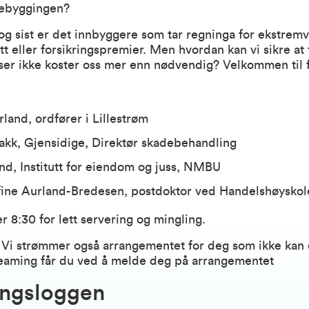
rebyggingen?
og sist er det innbyggere som tar regninga for ekstrem
t eller forsikringspremier. Men hvordan kan vi sikre at
ser ikke koster oss mer enn nødvendig? Velkommen til 
rland, ordfører i Lillestrøm
akk, Gjensidige, Direktør skadebehandling
und
, Institutt for eiendom og juss, NMBU
fine Aurland-Bredesen
, postdoktor ved Handelshøysk
 8:30 for lett servering og mingling.
Vi strømmer også arrangementet for deg som ikke kan d
treaming får du ved å melde deg på arrangementet
ingsloggen