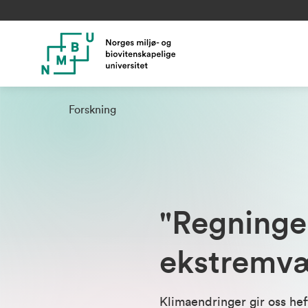
Forskning
"Regningen
ekstremv
Klimaendringer gir oss hef