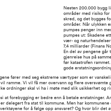
Nesten 200.000 bygg li
områder med risiko for
skred, og det bygges for
områder. Når ulykken e
pumpes penger inn men
pumpes ut: Skadene ette
vær- og naturhendelser
7,4 milliarder (Finans N
En del av pengene går ti
gjenreise hus på samm
før katastrofen rammet. 
gode erstatningsordnin
gene fører med seg ekstreme værtyper som er vanskeli
 vil ramme. Vi vil få mer overvann og flere oversvømte 
ilke ordninger skal vi ha i møte med slik usikkerhet og ri
l si at forebygging er bedre enn å betale erstatninger. A
 er delegert fra stat til kommune. Men har kommunene
erktøyene for å følge opp ansvaret? Og hvor blir det a