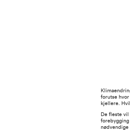
Klimaendrin
forutse hvor
kjellere. Hv
De fleste vi
forebygging
nødvendige v