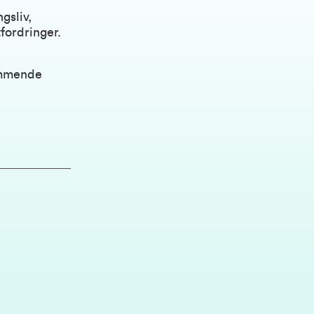
gsliv,
fordringer.
ommende