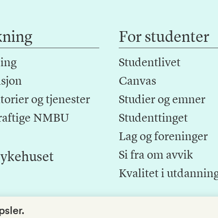
kning
For studenter
ing
Studentlivet
sjon
Canvas
orier og tjenester
Studier og emner
raftige NMBU
Studenttinget
Lag og foreninger
Si fra om avvik
ykehuset
Kvalitet i utdannin
sler.