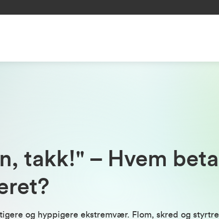
, takk!" – Hvem betal
æret?
tigere og hyppigere ekstremvær. Flom, skred og styrtreg