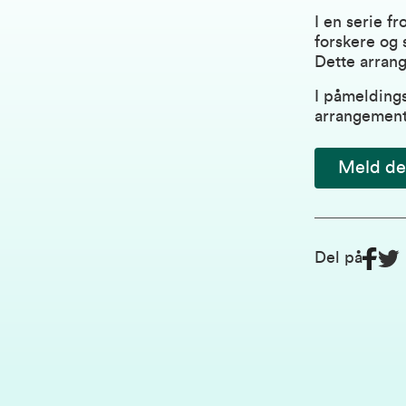
I en serie f
forskere og 
Dette arrang
I påmelding
arrangement
Meld deg
Del på