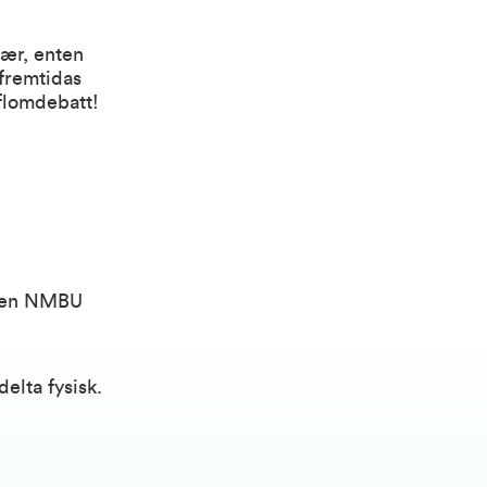
vær, enten
 fremtidas
flomdebatt!
olen NMBU
elta fysisk.