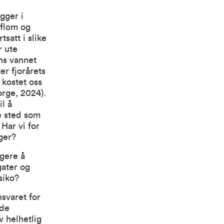
gger i
 flom og
tsatt i slike
r ute
s vannet
r fjorårets
 kostet oss
orge, 2024).
l å
e sted som
Har vi for
ger?
gere å
gater og
siko?
nsvaret for
 de
v helhetlig