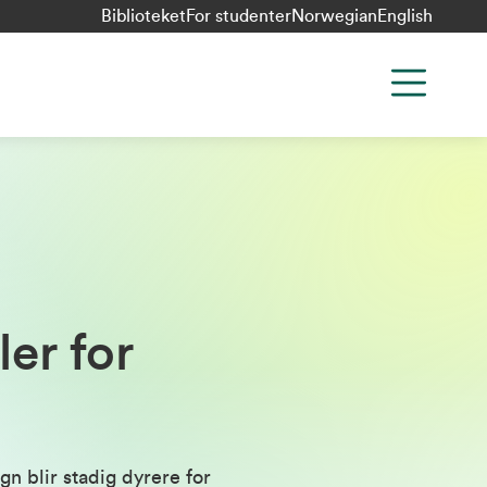
Biblioteket
For studenter
Norwegian
English
er for
n blir stadig dyrere for