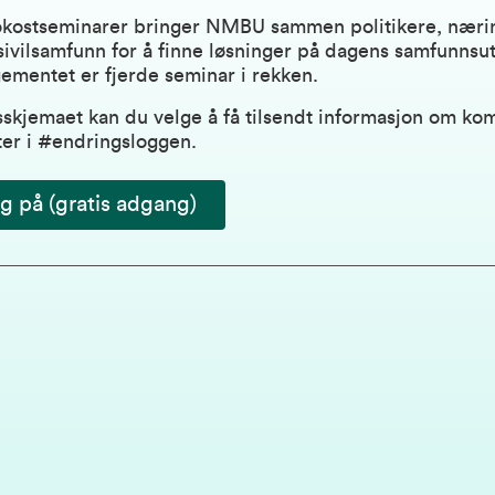
rokostseminarer bringer NMBU sammen politikere, nærin
sivilsamfunn for å finne løsninger på dagens samfunnsut
ementet er fjerde seminar i rekken.
sskjemaet kan du velge å få tilsendt informasjon om k
er i
#endringsloggen
.
 på (gratis adgang)