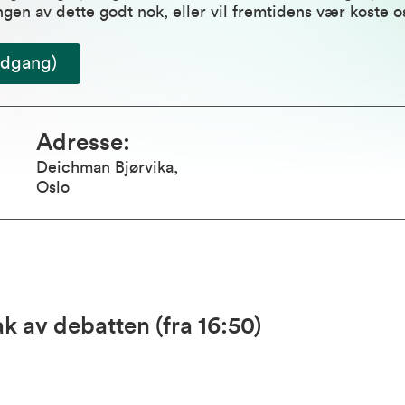
ngen av dette godt nok, eller vil fremtidens vær koste o
adgang)
Adresse
:
Deichman Bjørvika,
Oslo
ak av debatten
(fra 16:50)