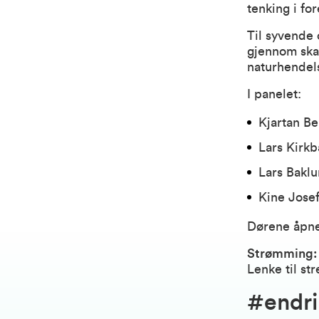
tenking i fo
Til syvende 
gjennom skat
naturhendel
I panelet:
Kjartan Be
Lars Kirkb
Lars Bakl
Kine Jose
Dørene åpner
Strømming:
Lenke til s
#endr