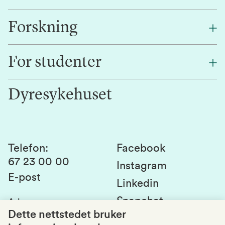
Forskning
Om oss
Finn en ansatt
For studenter
Forskning
Jobb hos oss
Innovasjon
Dyresykehuset
Alumni
Studentlivet
Laboratorier og tjenester
Presse
Canvas
Bærekraftige NMBU
Kontakt oss
Studier og emner
Telefon
:
Facebook
67 23 00 00
Studenttinget
Instagram
E-post
Linkedin
Lag og foreninger
Snapchat
Adresse
:
Si fra om avvik
Postboks 5003
Dette nettstedet bruker
1432 Ås