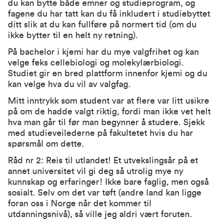
du kan bytte både emner og studieprogram, og
fagene du har tatt kan du få inkludert i studiebyttet
ditt slik at du kan fullføre på normert tid (om du
ikke bytter til en helt ny retning).
På bachelor i kjemi har du mye valgfrihet og kan
velge feks cellebiologi og molekylærbiologi.
Studiet gir en bred plattform innenfor kjemi og du
kan velge hva du vil av valgfag.
Mitt inntrykk som student var at flere var litt usikre
på om de hadde valgt riktig, fordi man ikke vet helt
hva man går til før man begynner å studere. Sjekk
med
studieveilederne på fakultetet
hvis du har
spørsmål om dette.
Råd nr 2: Reis til utlandet! Et utvekslingsår på et
annet universitet vil gi deg så utrolig mye ny
kunnskap og erfaringer! Ikke bare faglig, men også
sosialt. Selv om det var tøft (andre land kan ligge
foran oss i Norge når det kommer til
utdanningsnivå), så ville jeg aldri vært foruten.