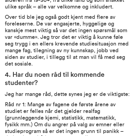
alderen fra 19-30+, fra ulike land og som snakket
ulike språk – alle var velkomne og inkludert.
Over tid ble jeg også godt kjent med flere av
foreleserne. De var engasjerte, hyggelige og
kanskje mest viktig så var det ingen spørsmål som
var «dumme». Jeg tror det er viktig å kunne føle
seg trygg i en ellers krevende studiesituasjon med
mange fag, tilegning av ny kunnskap, jobb ved
siden av studier, i tillegg til at man vil få med seg
det sosiale.
4. Har du noen råd til kommende
studenter?
Jeg har mange råd, dette synes jeg er de viktigste:
Råd nr 1: Mange av fagene de første årene av
studiet er felles når det gjelder realfag
(grunnleggende kjemi, statistikk, matematikk,
fysikk mm.) Om du angrer på valg av emner eller
studieprogram så er det ingen grunn til panikk –