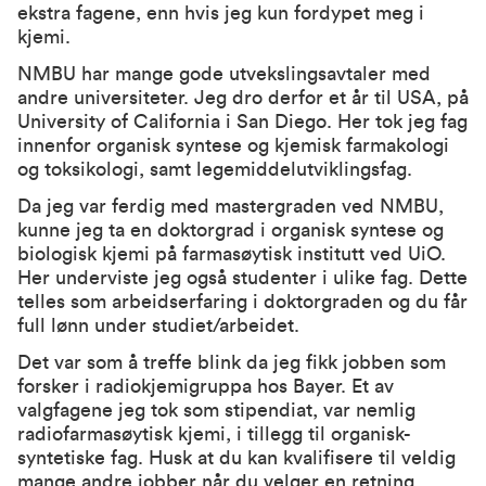
ekstra fagene, enn hvis jeg kun fordypet meg i
kjemi.
NMBU har mange gode utvekslingsavtaler med
andre universiteter. Jeg dro derfor et år til USA, på
University of California i San Diego. Her tok jeg fag
innenfor organisk syntese og kjemisk farmakologi
og toksikologi, samt legemiddelutviklingsfag.
Da jeg var ferdig med mastergraden ved NMBU,
kunne jeg ta en doktorgrad i organisk syntese og
biologisk kjemi på farmasøytisk institutt ved UiO.
Her underviste jeg også studenter i ulike fag. Dette
telles som arbeidserfaring i doktorgraden og du får
full lønn under studiet/arbeidet.
Det var som å treffe blink da jeg fikk jobben som
forsker i radiokjemigruppa hos Bayer. Et av
valgfagene jeg tok som stipendiat, var nemlig
radiofarmasøytisk kjemi, i tillegg til organisk-
syntetiske fag. Husk at du kan kvalifisere til veldig
mange andre jobber når du velger en retning