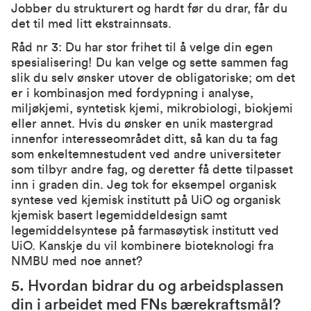
Jobber du strukturert og hardt før du drar, får du
det til med litt ekstrainnsats.
Råd nr 3: Du har stor frihet til å velge din egen
spesialisering! Du kan velge og sette sammen fag
slik du selv ønsker utover de obligatoriske; om det
er i kombinasjon med fordypning i analyse,
miljøkjemi, syntetisk kjemi, mikrobiologi, biokjemi
eller annet. Hvis du ønsker en unik mastergrad
innenfor interesseområdet ditt, så kan du ta fag
som enkeltemnestudent ved andre universiteter
som tilbyr andre fag, og deretter få dette tilpasset
inn i graden din. Jeg tok for eksempel organisk
syntese ved kjemisk institutt på UiO og organisk
kjemisk basert legemiddeldesign samt
legemiddelsyntese på farmasøytisk institutt ved
UiO. Kanskje du vil kombinere bioteknologi fra
NMBU med noe annet?
5. Hvordan bidrar du og arbeidsplassen
din i arbeidet med FNs bærekraftsmål?