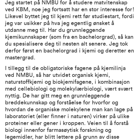
Jeg startet på NMBU for å studere matvitenskap
ved KBM, noe jeg fortsatt har en stor interesse for!
Likevel byttet jeg til kjemi rett før studiestart, fordi
jeg var usikker på hva jeg egentlig ønsket å
utdanne meg til. Har du grunnleggende
kjemikunnskaper (som fra en bachelorgrad), så kan
du spesialisere deg til nesten alt senere. Jeg tok
derfor først en bachelorgrad i kjemi og deretter en
mastergrad.
I tillegg til de obligatoriske fagene på kjemilinja
ved NMBU, så har utvidet organisk kjemi,
naturstoffkjemi og biokjemifagene, i kombinasjon
med cellebiologi og molekylærbiologi, vært svært
nyttig. De har gitt meg en grunnleggende
breddekunnskap og forståelse for hvorfor og
hvordan de organiske molekylene man kan lage på
laboratoriet (eller finner i naturen) virker på ulike
proteiner eller gener i kroppen. Veien til å forstå
biologi innenfor farmasøytisk forskning og
legemidler, har blitt lettere på grunn av disse