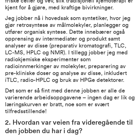
friske celler og vev, slik tradisjonell kjemoterapi er
kjent for å gjøre, med kraftige bivirkninger.
Jeg jobber nå i hovedsak som syntetiker, hvor jeg
gjør retrosyntese av målmolekyler, planlegger og
utfører organisk syntese. Dette innebærer også
opprensing av intermediater og produkt samt
analyser av disse (preparativ kromatografi, TLC,
LC-MS, HPLC og NMR). I tillegg jobber jeg med
radiokjemiske eksperimenter som
radioinnmerkinger av molekyler, preparering av
pre-kliniske doser og analyse av disse, inkludert
iTLC, radio-HPLC og bruk av HPGe detektorer.
Det som er så fint med denne jobben er alle de
varierende arbeidsoppgavene – ingen dag er lik og
læringskurven er bratt, noe som er svært
tilfredsstillende!
2. Hvordan var veien fra videregående til
den jobben du har i dag?