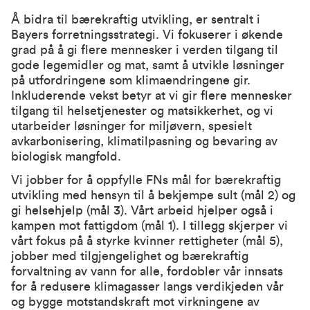
Å bidra til bærekraftig utvikling, er sentralt i
Bayers forretningsstrategi. Vi fokuserer i økende
grad på å gi flere mennesker i verden tilgang til
gode legemidler og mat, samt å utvikle løsninger
på utfordringene som klimaendringene gir.
Inkluderende vekst betyr at vi gir flere mennesker
tilgang til helsetjenester og matsikkerhet, og vi
utarbeider løsninger for miljøvern, spesielt
avkarbonisering, klimatilpasning og bevaring av
biologisk mangfold.
Vi jobber for å oppfylle FNs mål for bærekraftig
utvikling med hensyn til å bekjempe sult (mål 2) og
gi helsehjelp (mål 3). Vårt arbeid hjelper også i
kampen mot fattigdom (mål 1). I tillegg skjerper vi
vårt fokus på å styrke kvinner rettigheter (mål 5),
jobber med tilgjengelighet og bærekraftig
forvaltning av vann for alle, fordobler vår innsats
for å redusere klimagasser langs verdikjeden vår
og bygge motstandskraft mot virkningene av