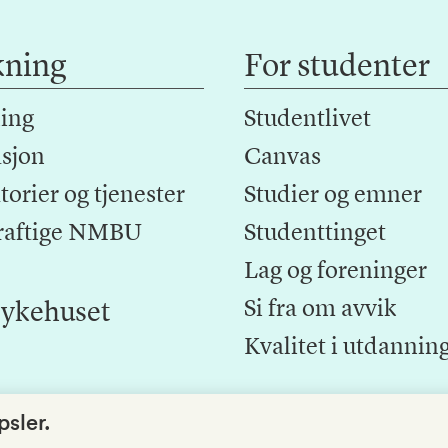
kning
For studenter
ing
Studentlivet
sjon
Canvas
orier og tjenester
Studier og emner
raftige NMBU
Studenttinget
Lag og foreninger
Si fra om avvik
ykehuset
Kvalitet i utdannin
sler.