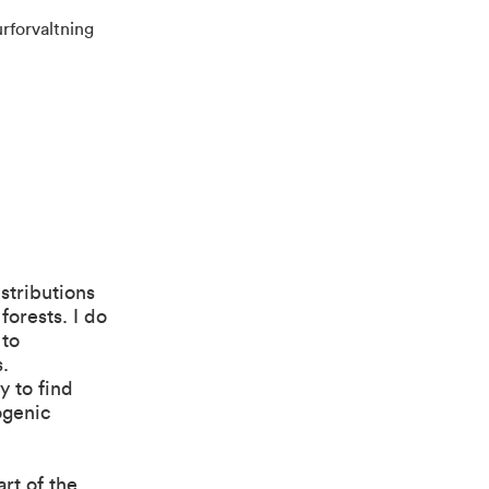
urforvaltning
stributions
forests. I do
 to
.
y to find
ogenic
rt of the