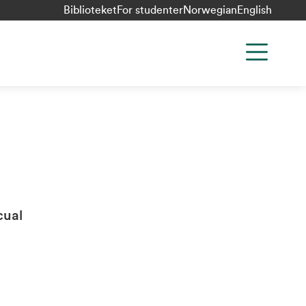
Biblioteket
For studenter
Norwegian
English
cual