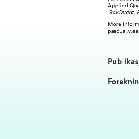
Applied Qua
RovQuant
,
More inform
pascual.wee
Publikas
Forsknin