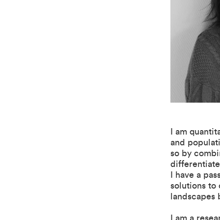
I am quantit
and populati
so by combin
differentiat
I have a pas
solutions to
landscapes 
I am a resea