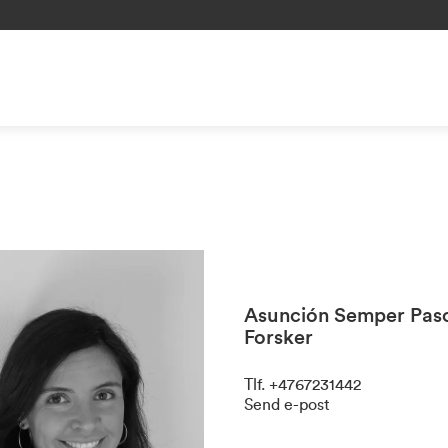
Asunción Semper Pas
Forsker
Tlf
.
+4767231442
Send e-post