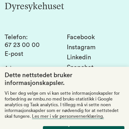
Innovasjon
Dyresykehuset
Alumni
Studentlivet
Laboratorier og tjenester
Presse
Canvas
Bærekraftige NMBU
Kontakt oss
Studier og emner
Telefon
:
Facebook
67 23 00 00
Studenttinget
Instagram
E-post
Linkedin
Lag og foreninger
Snapchat
Adresse
:
Si fra om avvik
Postboks 5003
Dette nettstedet bruker
1432 Ås
informasjonskapsler.
Kvalitet i utdanningen
Organisasjonsnummer
:
969159570
Vi ber deg velge om vi kan sette informasjonskapsler for
forbedring av nmbu.no med bruks-statistikk i Google
Besøksadresser
analytics og Task analytics. I tillegg må vi sette noen
informasjonskapsler som er nødvendig for at nettstedet
skal fungere.
Les mer i vår personvernerklæring.
Tilgjengelighetserklæring
Personvernerklæring