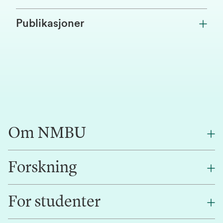
Publikasjoner
Om NMBU
Forskning
Om oss
Finn en ansatt
For studenter
Forskning
Jobb hos oss