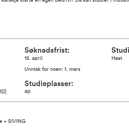
 kanskje starte en egen bedrift? Da kan studier i indus
Søknadsfrist
:
Studi
15. april
Høst
Unntak for noen: 1. mars
Studieplasser
:
RD]
40
se +
SIVING