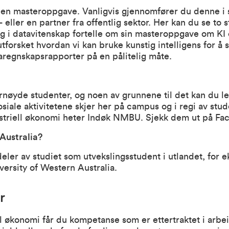
du en masteroppgave. Vanligvis gjennomfører du denne i
 eller en partner fra offentlig sektor.
Her kan du se to s
g i datavitenskap fortelle om sin masteroppgave om KI
tforsket hvordan vi kan bruke kunstig intelligens for å 
aregnskapsrapporter på en pålitelig måte.
nøyde studenter, og noen av grunnene til det kan du
l
siale aktivitetene skjer her på campus og i regi av stu
ustriell økonomi heter Indøk NMBU. Sjekk dem ut på
Fa
 Australia?
deler av studiet som utvekslingsstudent i utlandet, for
iversity of Western Australia.
r
l økonomi får du kompetanse som er ettertraktet i arbe