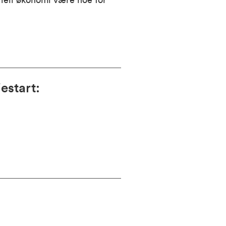
triell økonomi være noe for
estart
: