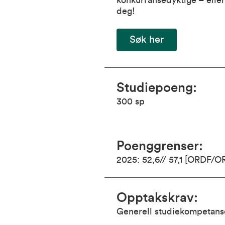
konkurransedyktige – eller
deg!
Søk her
Studiepoeng
:
300
sp
Poenggrenser
:
2025: 52,6// 57,1 [ORDF/O
Opptakskrav
:
Generell studiekompetan