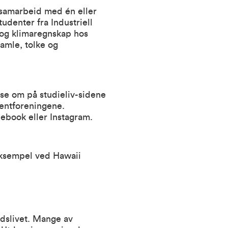
 samarbeid med én eller
tudenter fra Industriell
 og klimaregnskap hos
samle, tolke og
ese om på studieliv-sidene
dentforeningene.
cebook
eller
Instagram
.
 eksempel ved Hawaii
idslivet. Mange av