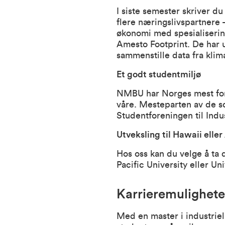
I siste semester skriver 
flere næringslivspartnere –
økonomi med spesialiserin
Amesto Footprint
.
De har u
sammenstille data fra klim
Et godt studentmiljø
NMBU har Norges mest for
våre
. Mesteparten av de so
Studentforeningen til Ind
Utveksling til Hawaii eller
Hos oss kan du velge å ta 
Pacific University eller Un
Karrieremulighete
Med en master i industriel