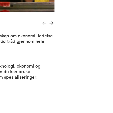
nnskap om økonomi, ledelse
 rød tråd gjennom hele
eknologi, økonomi og
an du kan bruke
m spesialiseringer: