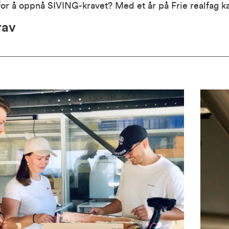
 for å oppnå SIVING-kravet?
Med et år på Frie realfag k
rav