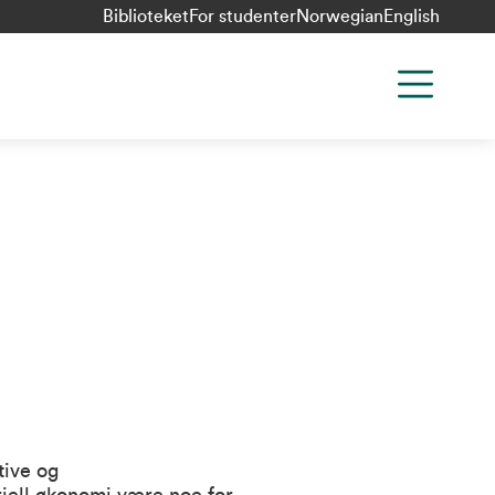
Biblioteket
For studenter
Norwegian
English
tive og