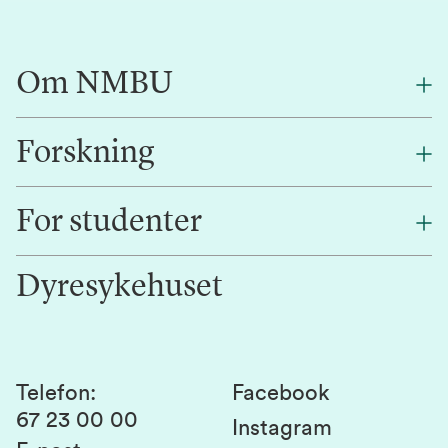
Om NMBU
Forskning
Om oss
Finn en ansatt
For studenter
Forskning
Jobb hos oss
Innovasjon
Dyresykehuset
Alumni
Studentlivet
Laboratorier og tjenester
Presse
Canvas
Bærekraftige NMBU
Kontakt oss
Studier og emner
Telefon
:
Facebook
67 23 00 00
Studenttinget
Instagram