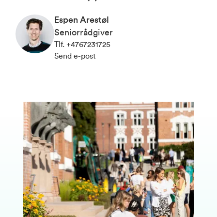
Espen Arestøl
Seniorrådgiver
Tlf
.
+4767231725
Send e-post