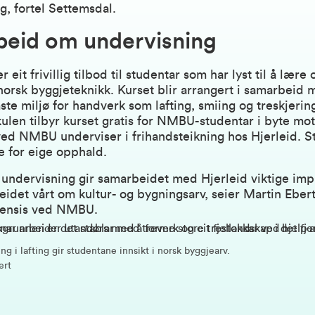
ng, fortel Settemsdal.
eid om undervisning
r eit frivillig tilbod til studentar som har lyst til å lære
 norsk byggjeteknikk. Kurset blir arrangert i samarbeid 
te miljø for handverk som lafting, smiing og treskjerin
len tilbyr kurset gratis for NMBU-studentar i byte mot
ved NMBU underviser i frihandsteikning hos Hjerleid. 
e for eige opphald.
til undervisning gir samarbeidet med Hjerleid viktige impu
eidet vårt om kultur- og bygningsarv, seier Martin Ebert
uensis ved NMBU.
ng i lafting gir studentane innsikt i norsk byggjearv.
ert