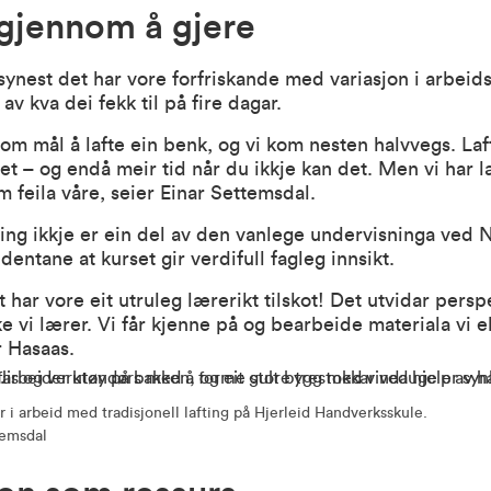
gjennom å gjere
ynest det har vore forfriskande med variasjon i arbei
 av kva dei fekk til på fire dagar.
om mål å lafte ein benk, og vi kom nesten halvvegs. Laft
et – og endå meir tid når du ikkje kan det. Men vi har 
 feila våre, seier Einar Settemsdal.
ting ikkje er ein del av den vanlege undervisninga ved
dentane at kurset gir verdifull fagleg innsikt.
t har vore eit utruleg lærerikt tilskot! Det utvidar persp
ke vi lærer. Vi får kjenne på og bearbeide materiala vi e
r Hasaas.
i arbeid med tradisjonell lafting på Hjerleid Handverksskule.
temsdal