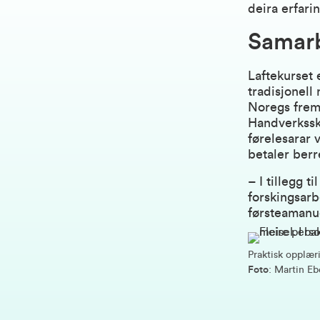
deira erfari
Samarb
Laftekurset e
tradisjonell
Noregs frems
Handverkssku
førelesarar 
betaler berr
– I tillegg 
forskingsarb
førsteaman
Praktisk opplæri
Foto
: Martin Eb