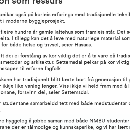
jon som ressurs
eikar også på korleis erfaringa med tradisjonelle tekni
t i moderne byggjeprosjekt.
t fleire hundre år gamle laftehus som framleis står. Det 
ita. I tillegg kan det å leve med naturlege material so
 for både helse og trivsel, seier Hasaas.
tt dei ei forståing av kor viktig det er å ta vare på tradi
smetodar og arkitektur. Settemsdal peikar på kor viktig
nskapen til erfarne fagfolk.
kkane har tradisjonelt blitt lærte bort frå generasjon til
 ikkje like vanleg lenger. Viss ikkje vi held fram med å
jonane, forsvinn dei, seier Settemsdal.
ar studentane samarbeidd tett med både medstudentar 
.
ore hyggeleg å jobbe saman med både NMBU-studentar 
rane der er tålmodige og kunnskapsrike, og vi har lært