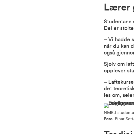
Lærer 
Studentane s
Dei er stolte
– Vi hadde s
når du kan d
også gjennom
Sjølv om laf
opplever stu
– Laftekurse
det teoretis
les om, seie
NMBU-studentar 
Foto
: Einar Set