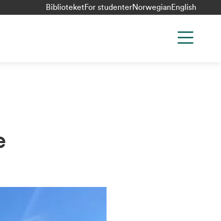
Biblioteket
For studenter
Norwegian
English
e