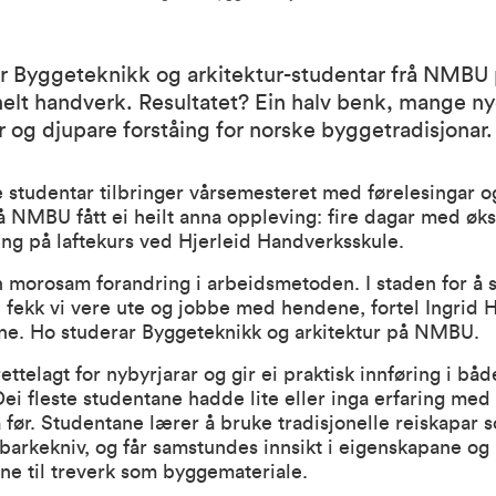
år Byggeteknikk og arkitektur-studentar frå NMBU
nelt handverk. Resultatet? Ein halv benk, mange n
r og djupare forståing for norske byggetradisjonar.
tudentar tilbringer vårsemesteret med førelesingar og
å NMBU fått ei heilt anna oppleving: fire dagar med øks
ing på laftekurs ved
Hjerleid Handverksskule
.
n morosam forandring i arbeidsmetoden. I staden for å s
fekk vi vere ute og jobbe med hendene, fortel Ingrid H
ane. Ho studerar
Byggeteknikk og arkitektur
på NMBU.
rettelagt for nybyrjarar og gir ei praktisk innføring i bå
Dei fleste studentane hadde lite eller inga erfaring med 
 før. Studentane lærer å bruke tradisjonelle reiskapar s
barkekniv, og får samstundes innsikt i eigenskapane og
ne til treverk som byggemateriale.