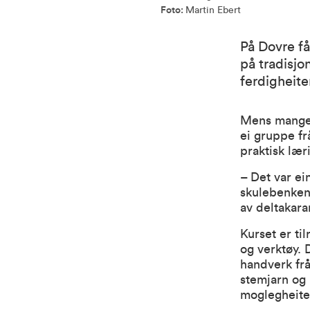
Foto:
Martin Ebert
På Dovre f
på tradisjo
ferdigheite
Mens mange s
ei gruppe fr
praktisk lær
– Det var ei
skulebenken 
av deltakar
Kurset er til
og verktøy. 
handverk frå
stemjarn og 
moglegheite