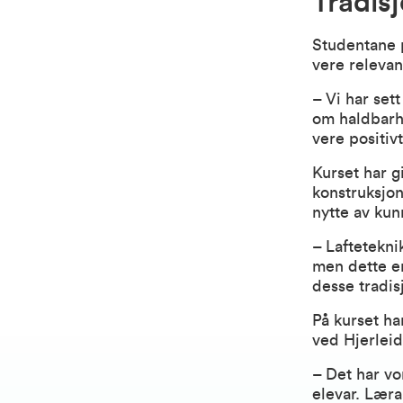
Tradis
Studentane p
vere relevan
– Vi har set
om haldbarhe
vere positivt
Kurset har gi
konstruksjon
nytte av kun
– Laftetekni
men dette er
desse tradis
På kurset h
ved Hjerleid
– Det har v
elevar. Læra