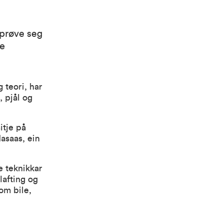
 prøve seg
ye
 teori, har
, pjål og
itje på
asaas, ein
de teknikkar
lafting og
om bile,