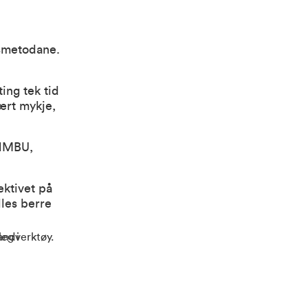
dsmetodane.
ing tek tid
lært mykje,
 NMBU,
ektivet på
lles berre