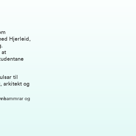
 om
med Hjerleid,
g.
 at
Studentane
lsar til
, arkitekt og