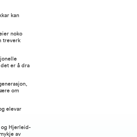
kkar kan
seier noko
m treverk
sjonelle
 det er å dra
 generasjon,
 lære om
og elevar
og Hjerleid-
 mykje av