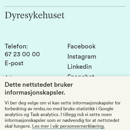
Jobb hos oss
Innovasjon
Dyresykehuset
Alumni
Studentlivet
Laboratorier og tjenester
Presse
Canvas
Bærekraftige NMBU
Kontakt oss
Studier og emner
Telefon
:
Facebook
67 23 00 00
Studenttinget
Instagram
E-post
Linkedin
Lag og foreninger
Snapchat
Adresse
:
Si fra om avvik
Postboks 5003
Dette nettstedet bruker
1432 Ås
informasjonskapsler.
Kvalitet i utdanningen
Organisasjonsnummer
:
969159570
Vi ber deg velge om vi kan sette informasjonskapsler for
forbedring av nmbu.no med bruks-statistikk i Google
Besøksadresser
analytics og Task analytics. I tillegg må vi sette noen
informasjonskapsler som er nødvendig for at nettstedet
skal fungere.
Les mer i vår personvernerklæring.
Tilgjengelighetserklæring