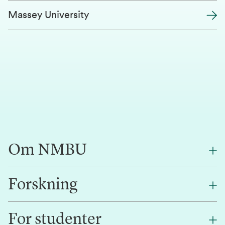
Massey University
Om NMBU
Forskning
Om oss
Finn en ansatt
For studenter
Forskning