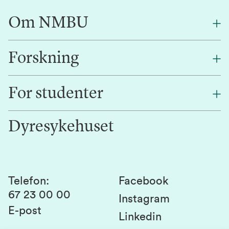
Om NMBU
Forskning
Om oss
Finn en ansatt
For studenter
Forskning
Jobb hos oss
Innovasjon
Dyresykehuset
Alumni
Studentlivet
Laboratorier og tjenester
Presse
Canvas
Bærekraftige NMBU
Kontakt oss
Studier og emner
Telefon
:
Facebook
67 23 00 00
Studenttinget
Instagram
E-post
Linkedin
Lag og foreninger