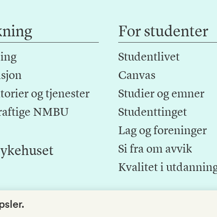
kning
For studenter
ing
Studentlivet
sjon
Canvas
orier og tjenester
Studier og emner
raftige NMBU
Studenttinget
Lag og foreninger
Si fra om avvik
ykehuset
Kvalitet i utdannin
sler.