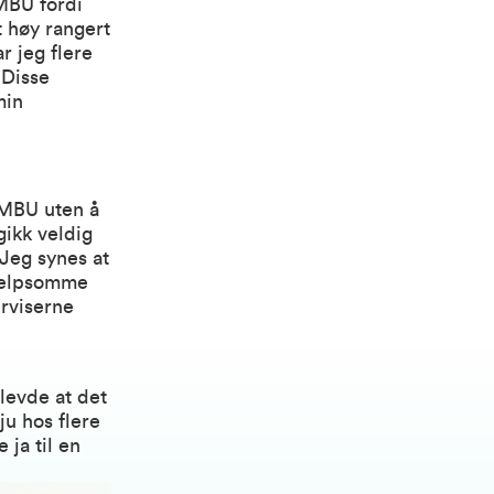
MBU fordi
 høy rangert
r jeg flere
 Disse
min
NMBU uten å
gikk veldig
 Jeg synes at
hjelpsomme
erviserne
levde at det
u hos flere
 ja til en