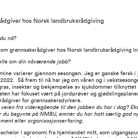
ådgiver hos Norsk landbruksrådgiving
 du nå?
som grønnsaksrådgiver hos Norsk landbruksrådgiving In
elle om din nåværende jobb?
ine varierer gjennom sesongen. Jeg er ganske fersk i 
ni 2022. Så frem til nå har jeg om våren og i vekstseson
ras, insekter og bekjempelse av sjukdommer tilknyttet 
en har fokuset vært på jordprøver og gjødslingsplaner. I
 rådgiver for grønnsakersdyrkere.
veien fra videregående til den jobben du har i dag? E
r du begynte på NMBU, emner du har hatt særlig god ny
ment eller organisasjonserfaring.
achelor i agronomi fra hjemlandet mitt, som utgangspun