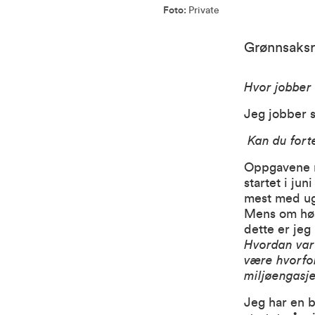
Foto:
Private
Grønnsaksr
Hvor jobber
Jeg jobber 
Kan du fort
Oppgavene m
startet i ju
mest med ug
Mens om høst
dette er jeg
Hvordan var 
være hvorfo
miljøengasje
Jeg har en b