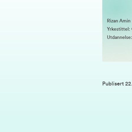
Rizan Amin
Yrkestittel
Utdannelse:
Publisert
22