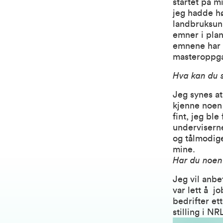
startet på 
jeg hadde h
landbruksuni
emner i plan
emnene har 
masteroppg
Hva kan du 
Jeg synes at
kjenne noen 
fint, jeg bl
underviserne
og tålmodige
mine.
Har du noen
Jeg vil anb
var lett å j
bedrifter et
stilling i NR