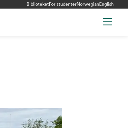
Biblioteket
For studenter
Norwegian
English