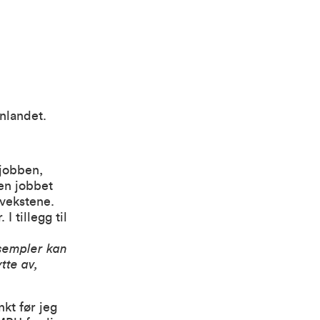
nlandet.
jobben,
gen jobbet
vekstene.
 tillegg til
ksempler kan
tte av,
kt før jeg