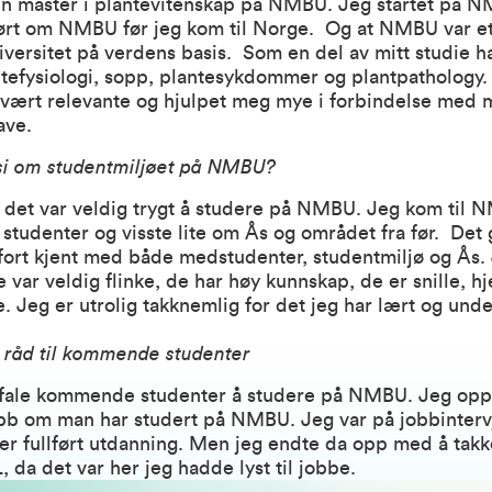
min master i plantevitenskap på NMBU. Jeg startet på N
ørt om NMBU før jeg kom til Norge. Og at NMBU var et
versitet på verdens basis. Som en del av mitt studie ha
tefysiologi, sopp, plantesykdommer og plantpathology.
vært relevante og hjulpet meg mye i forbindelse med 
ave.
si om studentmiljøet på NMBU?
 det var veldig trygt å studere på NMBU. Jeg kom til 
studenter og visste lite om Ås og området fra før. Det 
e fort kjent med både medstudenter, studentmiljø og Ås.
 var veldig flinke, de har høy kunnskap, de er snille, 
. Jeg er utrolig takknemlig for det jeg har lært og und
 råd til kommende studenter
efale kommende studenter å studere på NMBU. Jeg opp
obb om man har studert på NMBU. Jeg var på jobbintervj
ter fullført utdanning. Men jeg endte da opp med å takke
L, da det var her jeg hadde lyst til jobbe.