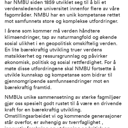
har NMBU siden 1859 utviklet seg til å bli et
verdensledende universitet innenfor flere av våre
fagområder. NMBU har en unik kompetanse rettet
mot samfunnets store og komplekse utfordringer.
I årene som kommer må verden håndtere
klimaendringer, tap av naturmangfold og økende
sosial ulikhet i en geopolitisk omskiftelig verden.
En lite bærekraftig utvikling truer verdens
matsikkerhet og ressursgrunnlag og påvirker
økonomisk, politisk og sosial rettferdighet. For å
møte disse utfordringene skal NMBU fortsette å
utvikle kunnskap og kompetanse som bidrar til
gjennomgripende samfunnsendringer mot en
bærekraftig framtid.
NMBUs unike sammensetning av sterke fagmiljøer
gjør oss spesielt godt rustet til å være en drivende
kraft for en bærekraftig utvikling.
Omstillingsarbeidet vi og kommende generasjoner
står overfor, er avhengig av tverrfaglighet ,