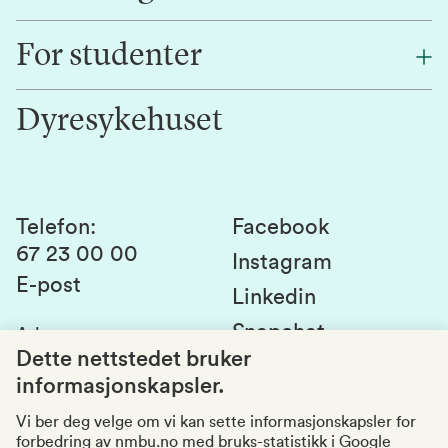
Finn en ansatt
For studenter
Forskning
Jobb hos oss
Innovasjon
Dyresykehuset
Alumni
Studentlivet
Laboratorier og tjenester
Presse
Canvas
Bærekraftige NMBU
Kontakt oss
Studier og emner
Telefon
:
Facebook
67 23 00 00
Studenttinget
Instagram
E-post
Linkedin
Lag og foreninger
Snapchat
Adresse
:
Si fra om avvik
Postboks 5003
Dette nettstedet bruker
1432 Ås
informasjonskapsler.
Kvalitet i utdanningen
Organisasjonsnummer
:
969159570
Vi ber deg velge om vi kan sette informasjonskapsler for
forbedring av nmbu.no med bruks-statistikk i Google