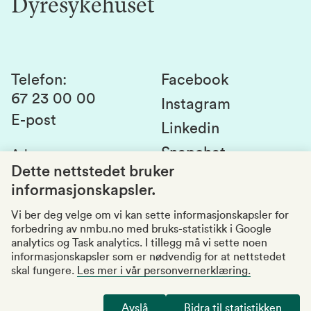
Dyresykehuset
Alumni
Studentlivet
Laboratorier og tjenester
Presse
Canvas
Bærekraftige NMBU
Kontakt oss
Studier og emner
Telefon
:
Facebook
67 23 00 00
Studenttinget
Instagram
E-post
Linkedin
Lag og foreninger
Snapchat
Adresse
:
Si fra om avvik
Postboks 5003
Dette nettstedet bruker
1432 Ås
informasjonskapsler.
Kvalitet i utdanningen
Organisasjonsnummer
:
969159570
Vi ber deg velge om vi kan sette informasjonskapsler for
forbedring av nmbu.no med bruks-statistikk i Google
Besøksadresser
analytics og Task analytics. I tillegg må vi sette noen
informasjonskapsler som er nødvendig for at nettstedet
skal fungere.
Les mer i vår personvernerklæring.
Tilgjengelighetserklæring
Personvernerklæring
Avslå
Bidra til statistikken