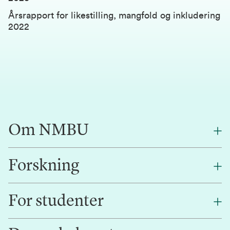
Årsrapport for likestilling, mangfold og inkludering
2022
Om NMBU
Forskning
Om oss
Finn en ansatt
For studenter
Forskning
Jobb hos oss
Innovasjon