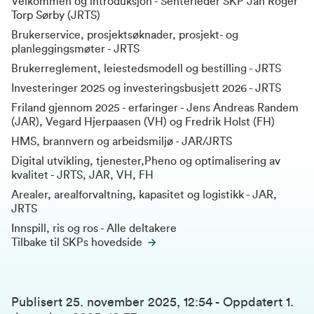
Velkommen og introduksjon - Senterleder SKP Jan Roger
Torp Sørby (JRTS)
Brukerservice, prosjektsøknader, prosjekt- og
planleggingsmøter - JRTS
Brukerreglement, leiestedsmodell og bestilling - JRTS
Investeringer 2025 og investeringsbusjett 2026 - JRTS
Friland gjennom 2025 - erfaringer - Jens Andreas Randem
(JAR), Vegard Hjerpaasen (VH) og Fredrik Holst (FH)
HMS, brannvern og arbeidsmiljø - JAR/JRTS
Digital utvikling, tjenester,Pheno og optimalisering av
kvalitet - JRTS, JAR, VH, FH
Arealer, arealforvaltning, kapasitet og logistikk - JAR,
JRTS
Innspill, ris og ros - Alle deltakere
Tilbake til SKPs hovedside
Publisert
25. november 2025, 12:54
-
Oppdatert
1.