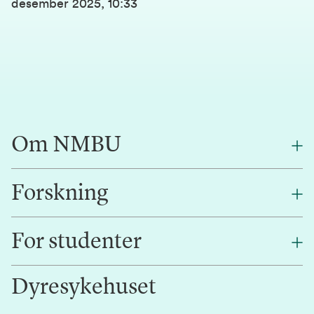
desember 2025, 10:33
Om NMBU
Forskning
Om oss
Finn en ansatt
For studenter
Forskning
Jobb hos oss
Innovasjon
Dyresykehuset
Alumni
Studentlivet
Laboratorier og tjenester