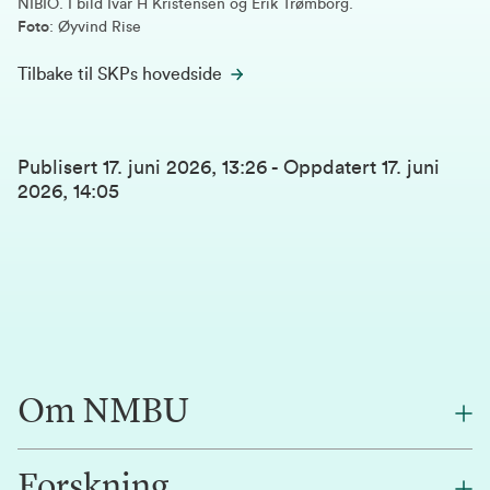
NIBIO. I bild Ivar H Kristensen og Erik Trømborg.
Foto
: Øyvind Rise
Tilbake til SKPs hovedside
Publisert
17. juni 2026, 13:26
-
Oppdatert
17. juni
2026, 14:05
Om NMBU
Forskning
Om oss