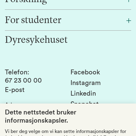
Finn en ansatt
For studenter
Forskning
Jobb hos oss
Innovasjon
Dyresykehuset
Alumni
Studentlivet
Laboratorier og tjenester
Presse
Canvas
Bærekraftige NMBU
Kontakt oss
Studier og emner
Telefon
:
Facebook
67 23 00 00
Studenttinget
Instagram
E-post
Linkedin
Lag og foreninger
Snapchat
Adresse
:
Si fra om avvik
Postboks 5003
Dette nettstedet bruker
1432 Ås
informasjonskapsler.
Kvalitet i utdanningen
Organisasjonsnummer
:
969159570
Vi ber deg velge om vi kan sette informasjonskapsler for