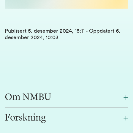
Publisert
5. desember 2024, 15:11
-
Oppdatert
6.
desember 2024, 10:03
Om NMBU
Forskning
Om oss
Finn en ansatt