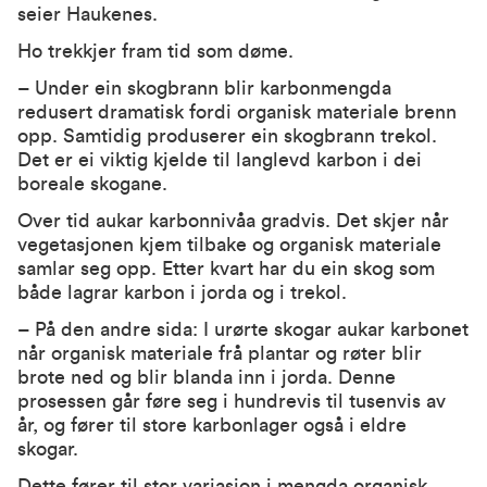
seier Haukenes.
Ho trekkjer fram tid som døme.
– Under ein skogbrann blir karbonmengda
redusert dramatisk fordi organisk materiale brenn
opp. Samtidig produserer ein skogbrann trekol.
Det er ei viktig kjelde til langlevd karbon i dei
boreale skogane.
Over tid aukar karbonnivåa gradvis. Det skjer når
vegetasjonen kjem tilbake og organisk materiale
samlar seg opp. Etter kvart har du ein skog som
både lagrar karbon i jorda og i trekol.
– På den andre sida: I urørte skogar aukar karbonet
når organisk materiale frå plantar og røter blir
brote ned og blir blanda inn i jorda. Denne
prosessen går føre seg i hundrevis til tusenvis av
år, og fører til store karbonlager også i eldre
skogar.
Dette fører til stor variasjon i mengda organisk