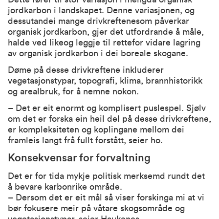
jordkarbon i landskapet. Denne variasjonen, og
dessutandei mange drivkreftenesom påverkar
organisk jordkarbon, gjer det utfordrande å måle,
halde ved likeog leggje til rettefor vidare lagring
av organisk jordkarbon i dei boreale skogane.
Døme på desse drivkreftene inkluderer
vegetasjonstypar, topografi, klima, brannhistorikk
og arealbruk, for å nemne nokon.
– Det er eit enormt og komplisert puslespel. Sjølv
om det er forska ein heil del på desse drivkreftene,
er kompleksiteten og koplingane mellom dei
framleis langt frå fullt forstått, seier ho.
Konsekvensar for forvaltning
Det er for tida mykje politisk merksemd rundt det
å bevare karbonrike område.
– Dersom det er eit mål så viser forskinga mi at vi
bør fokusere meir på våtare skogsområde og