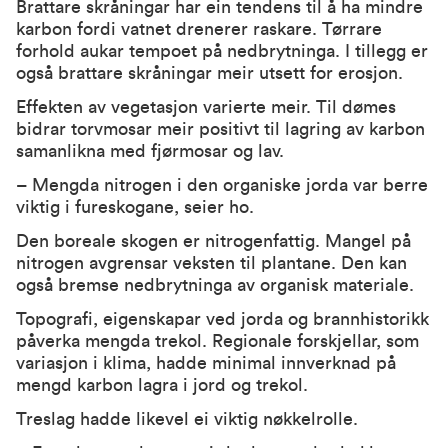
Brattare skråningar har ein tendens til å ha mindre
karbon fordi vatnet drenerer raskare. Tørrare
forhold aukar tempoet på nedbrytninga. I tillegg er
også brattare skråningar meir utsett for erosjon.
Effekten av vegetasjon varierte meir. Til dømes
bidrar torvmosar meir positivt til lagring av karbon
samanlikna med fjørmosar og lav.
– Mengda nitrogen i den organiske jorda var berre
viktig i fureskogane, seier ho.
Den boreale skogen er nitrogenfattig. Mangel på
nitrogen avgrensar veksten til plantane. Den kan
også bremse nedbrytninga av organisk materiale.
Topografi, eigenskapar ved jorda og brannhistorikk
påverka mengda trekol. Regionale forskjellar, som
variasjon i klima, hadde minimal innverknad på
mengd karbon lagra i jord og trekol.
Treslag hadde likevel ei viktig nøkkelrolle.