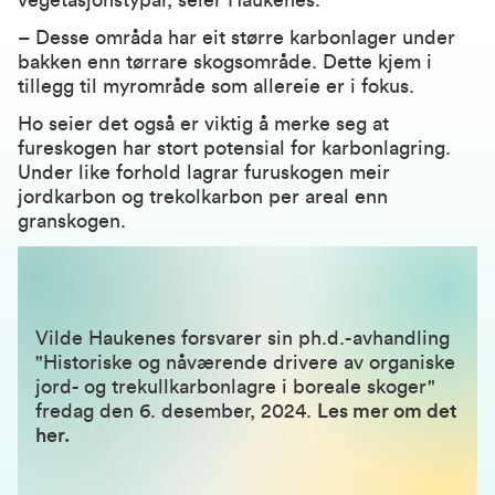
vegetasjonstypar, seier Haukenes.
– Desse områda har eit større karbonlager under
bakken enn tørrare skogsområde. Dette kjem i
tillegg til myrområde som allereie er i fokus.
Ho seier det også er viktig å merke seg at
fureskogen har stort potensial for karbonlagring.
Under like forhold lagrar furuskogen meir
jordkarbon og trekolkarbon per areal enn
granskogen.
Vilde Haukenes forsvarer sin ph.d.-avhandling
"Historiske og nåværende drivere av organiske
jord- og trekullkarbonlagre i boreale skoger"
fredag den 6. desember, 2024.
Les mer om det
her
.