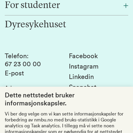
For studenter
Forskning
Jobb hos oss
Innovasjon
Dyresykehuset
Alumni
Studentlivet
Laboratorier og tjenester
Presse
Canvas
Bærekraftige NMBU
Kontakt oss
Studier og emner
Telefon
:
Facebook
67 23 00 00
Studenttinget
Instagram
E-post
Linkedin
Lag og foreninger
Snapchat
Adresse
:
Si fra om avvik
Postboks 5003
Dette nettstedet bruker
1432 Ås
informasjonskapsler.
Kvalitet i utdanningen
Organisasjonsnummer
:
969159570
Vi ber deg velge om vi kan sette informasjonskapsler for
forbedring av nmbu.no med bruks-statistikk i Google
Besøksadresser
analytics og Task analytics. I tillegg må vi sette noen
informasjonskapsler som er nødvendig for at nettstedet