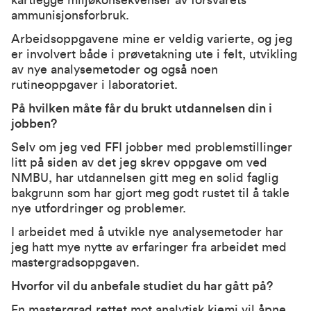
kartlegge miljøkonsekvenser av forsvarets
ammunisjonsforbruk.
Arbeidsoppgavene mine er veldig varierte, og jeg
er involvert både i prøvetakning ute i felt, utvikling
av nye analysemetoder og også noen
rutineoppgaver i laboratoriet.
På hvilken måte får du brukt utdannelsen din i
jobben?
Selv om jeg ved FFI jobber med problemstillinger
litt på siden av det jeg skrev oppgave om ved
NMBU, har utdannelsen gitt meg en solid faglig
bakgrunn som har gjort meg godt rustet til å takle
nye utfordringer og problemer.
I arbeidet med å utvikle nye analysemetoder har
jeg hatt mye nytte av erfaringer fra arbeidet med
mastergradsoppgaven.
Hvorfor vil du anbefale studiet du har gått på?
En mastergrad rettet mot analytisk kjemi vil åpne