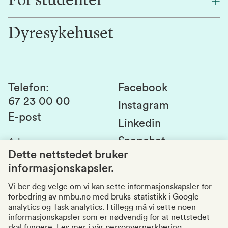
For studenter
Forskning
Jobb hos oss
Innovasjon
Dyresykehuset
Alumni
Studentlivet
Laboratorier og tjenester
Presse
Canvas
Bærekraftige NMBU
Kontakt oss
Studier og emner
Telefon
:
Facebook
67 23 00 00
Studenttinget
Instagram
E-post
Linkedin
Lag og foreninger
Snapchat
Adresse
:
Si fra om avvik
Postboks 5003
Dette nettstedet bruker
1432 Ås
informasjonskapsler.
Kvalitet i utdanningen
Organisasjonsnummer
:
969159570
Vi ber deg velge om vi kan sette informasjonskapsler for
forbedring av nmbu.no med bruks-statistikk i Google
Besøksadresser
analytics og Task analytics. I tillegg må vi sette noen
informasjonskapsler som er nødvendig for at nettstedet
skal fungere.
Les mer i vår personvernerklæring.