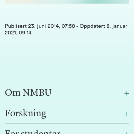
Publisert
23. juni 2014, 07:50
-
Oppdatert
8. januar
2021, 09:14
Om NMBU
Forskning
Om oss
Finn en ansatt