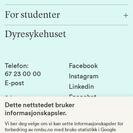
Finn en ansatt
For studenter
Forskning
Jobb hos oss
Innovasjon
Dyresykehuset
Alumni
Studentlivet
Laboratorier og tjenester
Presse
Canvas
Bærekraftige NMBU
Kontakt oss
Studier og emner
Telefon
:
Facebook
67 23 00 00
Studenttinget
Instagram
E-post
Linkedin
Lag og foreninger
Snapchat
Adresse
:
Si fra om avvik
Postboks 5003
Dette nettstedet bruker
1432 Ås
informasjonskapsler.
Kvalitet i utdanningen
Organisasjonsnummer
:
969159570
Vi ber deg velge om vi kan sette informasjonskapsler for
forbedring av nmbu.no med bruks-statistikk i Google