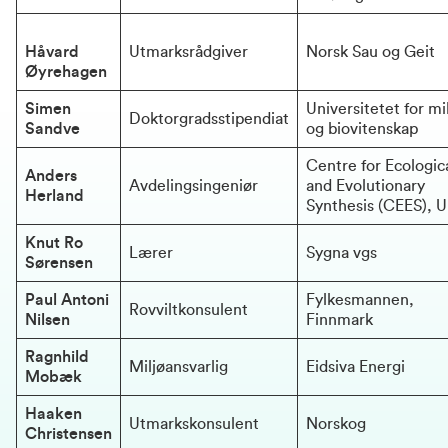
Håvard 
Utmarksrådgiver
Norsk Sau og Geit
Øyrehagen
Simen 
Universitetet for mil
Doktorgradsstipendiat
Sandve
og biovitenskap
Centre for Ecologica
Anders 
Avdelingsingeniør
and Evolutionary 
Herland
Synthesis (CEES), 
Knut Ro 
Lærer
Sygna vgs
Sørensen
Paul Antoni 
Fylkesmannen, 
Rovviltkonsulent
Nilsen
Finnmark
Ragnhild 
Miljøansvarlig
Eidsiva Energi
Mobæk
Haaken 
Utmarkskonsulent
Norskog
Christensen