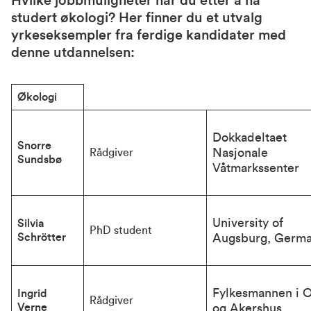
Hvilke jobbmuligheter har du etter å ha
studert økologi? Her finner du et utvalg
yrkeseksempler fra ferdige kandidater med
denne utdannelsen:
Økologi
Dokkadeltaet 
Snorre 
Nasjonale 
Rådgiver
Sundsbø
Våtmarkssenter 
University of 
Silvia 
PhD student
Schrötter
Augsburg, Germ
Fylkesmannen i Os
Ingrid 
Rådgiver
Verne
og Akershus