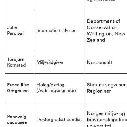
Department of 
Conservation, 
Julie 
Information advisor
Percival
Wellington, New 
Zealand
Torbjørn 
Norconsult
Miljørådgiver
Kornstad
Statens vegvesen,
Espen Rise 
biolog/økolog 
Gregersen
(Avdelingsingeniør)
Region sør
Norges miljø- og 
Rannveig 
biovitenskapelige
Doktorgradsstipendiat
Jacobsen
universitet