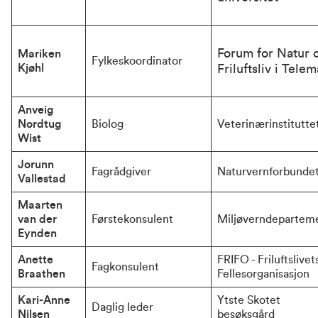
Forum for Natur o
Mariken 
Fylkeskoordinator
Kjøhl
Friluftsliv i Tele
Anveig 
Nordtug 
Biolog
Veterinærinstitutte
Wist
Jorunn 
Fagrådgiver
Naturvernforbunde
Vallestad
Maarten 
van der 
Førstekonsulent
Miljøverndepartem
Eynden
Anette 
FRIFO - Friluftslivets
Fagkonsulent
Braathen
Fellesorganisasjon
Kari-Anne 
Ytste Skotet 
Daglig leder 
Nilsen
besøksgård 