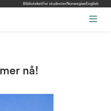
Biblioteket
For studenter
Norwegian
English
mer nå!