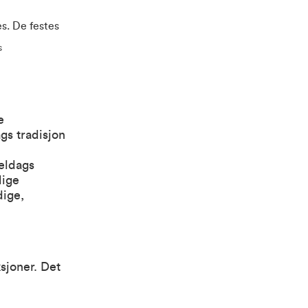
s
e
gs tradisjon
eldags
lige
dige,
sjoner. Det