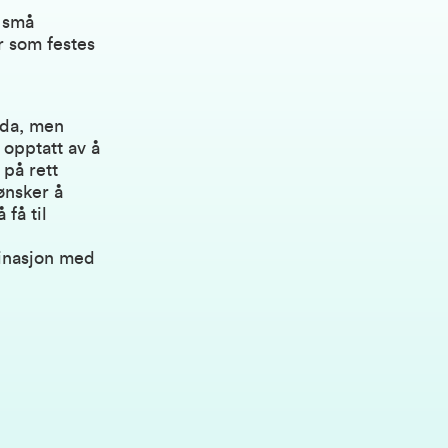
r små
r som festes
enda, men
opptatt av å
 på rett
ønsker å
få til
binasjon med