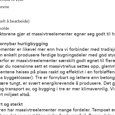
sevne
kelt å bearbeide)
holde
aktorene gjør at massivtreelementer egner seg godt til 
 fornybar hurtigbygging
menter er likevel mer enn hva vi forbinder med tradisj
an enkelt produsere ferdige bygningsdeler med god sty
erfor er massivtreelementer særskilt godt egnet til flere
ar du noensinne sett et massivtrehus settes opp, glem
ntene heises på plass raskt og effektivt i en forbløffe
ala byggeklosser). Tre er fornybart og lettere enn betong
å være tungt, er svært energikrevende å produsere. Det g
g transport av, og bygging i tre er mer klimavennlig. Vi
rt miljøet altså.
rt og sterkt
ren har massivtreelementer mange fordeler. Tempoet e