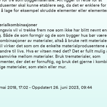
 for tre som byggemateriale. Alt ligger til rette for at
usenter skal kunne etablere seg, da det er enklere fo
 å lage for eksempel skrudde elementer eller elemente
rialkombinasjoner
ingsvis vil vi trekke frem noe som ikke har blitt nevnt 
ig. Både de som formgir og de som bygger hus bør være 
ombinasjoner av materialer, altså å bruke rett materiale
til virker det som om de enkelte materialprodusentene 
dre til livs. Hva er vitsen med det? Det er fullt mulig å 
amvirke mellom materialer. Bruk trematerialer, som
menter, der det er fornuftig, og bruk det gjerne i kom
ige materialer, som stein eller mur.
 mai 2018, 17:02
-
Oppdatert
26. juni 2023, 09:44