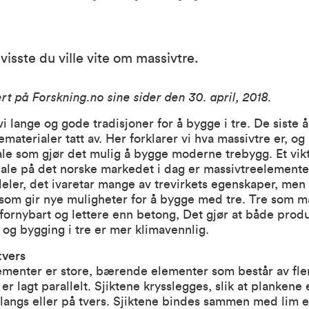
 visste du ville vite om massivtre.
ert på Forskning.no sine sider den 30. april, 2018.
vi lange og gode tradisjoner for å bygge i tre. De siste 
ematerialer tatt av. Her forklarer vi hva massivtre er, og
ale som gjør det mulig å bygge moderne trebygg. Et vik
le på det norske markedet i dag er massivtreelementer
rdeler, det ivaretar mange av trevirkets egenskaper, men
om gir nye muligheter for å bygge med tre. Tre som ma
fornybart og lettere enn betong, Det gjør at både prod
, og bygging i tre er mer klimavennlig.
tvers
ementer er store, bærende elementer som består av fle
er lagt parallelt. Sjiktene krysslegges, slik at plankene
 langs eller på tvers. Sjiktene bindes sammen med lim 