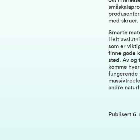
økt interesse
småskalaprod
produsenter
med skruer.
Smarte mate
Helt avslutn
som er vikt
finne gode k
sted. Av og 
komme hveran
fungerende s
massivtreele
andre naturl
Publisert
6.