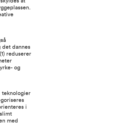
 skyldes at
yggeplassen.
eative
gså
g det dannes
(1) reduserer
meter
tyrke- og
 teknologier
egoriseres
rienteres i
slimt
men med