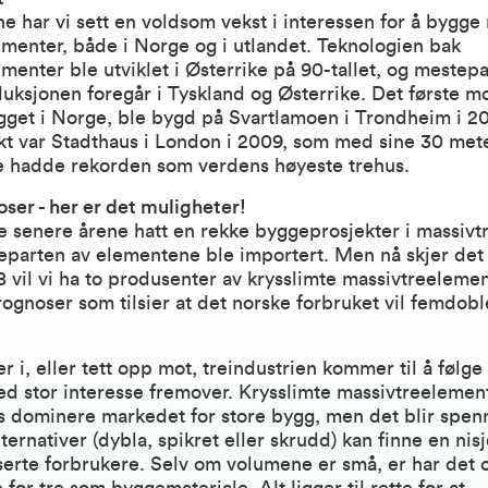
ne har vi sett en voldsom vekst i interessen for å bygg
menter, både i Norge og i utlandet. Teknologien bak
menter ble utviklet i Østerrike på 90-tallet, og mestep
uksjonen foregår i Tyskland og Østerrike. Det første 
get i Norge, ble bygd på Svartlamoen i Trondheim i 20
ekt var Stadthaus i London i 2009, som med sine 30 mete
ge hadde rekorden som verdens høyeste trehus.
er - her er det muligheter!
 senere årene hatt en rekke byggeprosjekter i massivt
parten av elementene ble importert. Men nå skjer det t
8 vil vi ha to produsenter av krysslimte massivtreelemen
rognoser som tilsier at det norske forbruket vil femdob
r i, eller tett opp mot, treindustrien kommer til å følge
 stor interesse fremover. Krysslimte massivtreelement
is dominere markedet for store bygg, men det blir spen
ternativer (dybla, spikret eller skrudd) kan finne en nis
serte forbrukere. Selv om volumene er små, er har det og