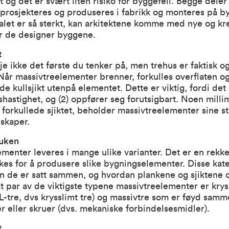
t og det er svært liten risiko for byggefeil. Begge deler
prosjekteres og produseres i fabrikk og monteres på b
alet er så sterkt, kan arkitektene komme med nye og kr
år de designer byggene.
t
je ikke det første du tenker på, men trehus er faktisk o
Når massivtreelementer brenner, forkulles overflaten o
de kullsjikt utenpå elementet. Dette er viktig, fordi det 
hastighet, og (2) oppfører seg forutsigbart. Noen milli
 forkullede sjiktet, beholder massivtreelementer sine s
skaper.
ruken
menter leveres i mange ulike varianter. Det er en rekke
es for å produsere slike bygningselementer. Disse kat
n de er satt sammen, og hvordan plankene og sjiktene o
t par av de viktigste typene massivtreelementer er krys
L-tre, dvs krysslimt tre) og massivtre som er føyd sam
er eller skruer (dvs. mekaniske forbindelsesmidler).
t