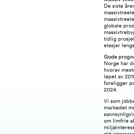
De siste åre
massivtreele
massivtreele
globale prod
massivtrebyg
tidlig prosj
etasjer len
Gode prognos
Norge har de
hvorav meste
løpet av 201
foreligger p
2024.
Vi som jobbe
markedet med
sannsynligv
om limfrie al
miljøinteres