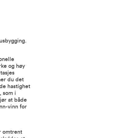
husbygging.
onelle
rke og høy
tasjes
mer du det
nde hastighet
, som i
jør at både
nn-vinn for
r omtrent