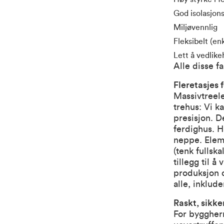
God isolasjon
Miljøvennlig
Fleksibelt (en
Lett å vedlike
Alle disse f
Fleretasjes
Massivtreele
trehus: Vi k
presisjon. D
ferdighus. H
neppe. Eleme
(tenk fullsk
tillegg til 
produksjon o
alle, inklude
Raskt, sikke
For byggher