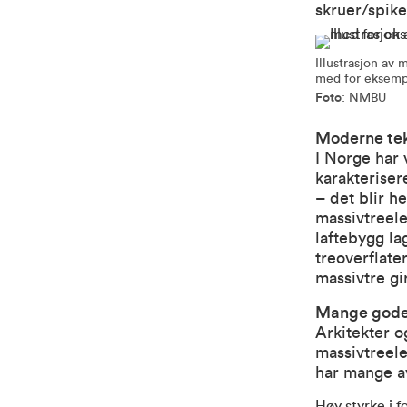
skruer/spike
Illustrasjon av
med for eksempel
Foto
: NMBU
Moderne tek
I Norge har 
karakterise
– det blir h
massivtreel
laftebygg la
treoverflate
massivtre gi
Mange gode
Arkitekter o
massivtreele
har mange a
Høy styrke i fo