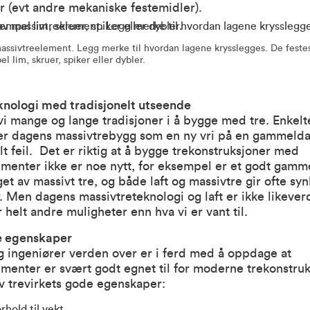
r (evt andre mekaniske festemidler).
 massivtreelement. Legg merke til hvordan lagene krysslegges. De feste
 lim, skruer, spiker eller dybler.
nologi med tradisjonelt utseende
vi mange og lange tradisjoner i å bygge med tre. Enkelt
rer dagens massivtrebygg som en ny vri på en gammelda
elt feil. Det er riktig at å bygge trekonstruksjoner med
ementer ikke er noe nytt, for eksempel er et godt gamm
get av massivt tre, og både laft og massivtre gir ofte syn
r. Men dagens massivtreteknologi og laft er ikke likever
r helt andre muligheter enn hva vi er vant til.
 egenskaper
g ingeniører verden over er i ferd med å oppdage at
menter er svært godt egnet til for moderne trekonstruk
v trevirkets gode egenskaper:
rhold til vekt