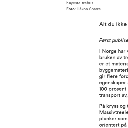
høyeste trehus.
Foto:
Håkon Sparre
Alt du ikke
Først publis
I Norge har 
bruken av tr
er et materi
byggemateria
gir flere fo
egenskaper s
100 prosent 
transport av
På kryss og 
Massivtreel
planker som 
orientert på