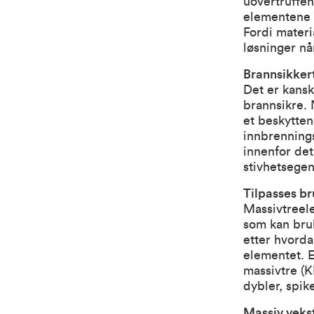
uovertruffen
elementene 
Fordi materi
løsninger n
Brannsikker
Det er kansk
brannsikre. 
et beskytten
innbrennings
innenfor det
stivhetsegen
Tilpasses b
Massivtreele
som kan bruk
etter hvorda
elementet. E
massivtre (K
dybler, spik
Massiv veks