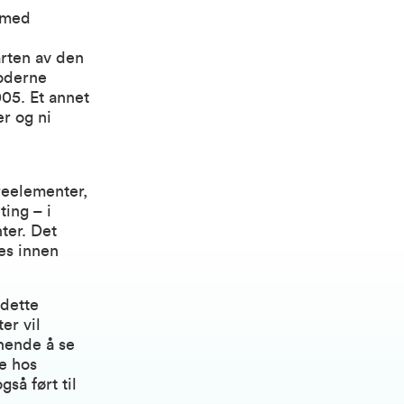
e med
arten av den
moderne
05. Et annet
r og ni
reelementer,
ing – i
ter. Det
les innen
 dette
er vil
nende å se
je hos
så ført til