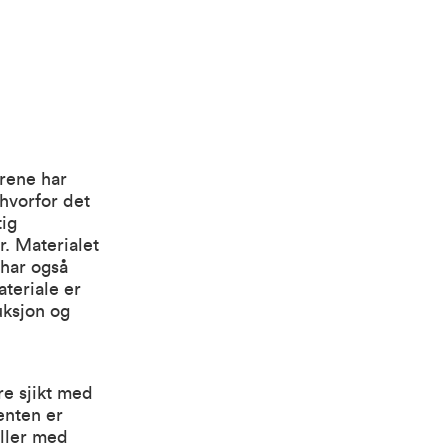
årene har
 hvorfor det
tig
. Materialet
 har også
teriale er
uksjon og
re sjikt med
 enten er
eller med