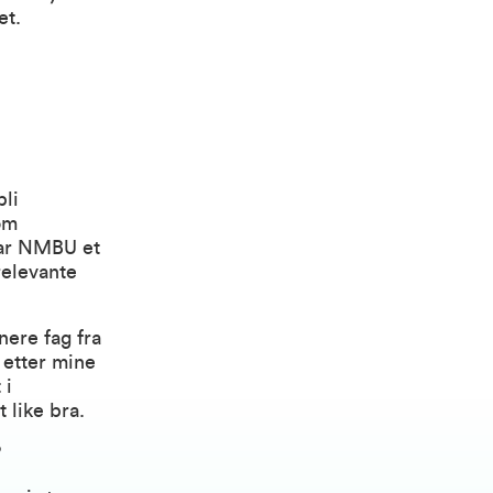
et.
li
om
 var NMBU et
relevante
nere fag fra
 etter mine
 i
 like bra.
?