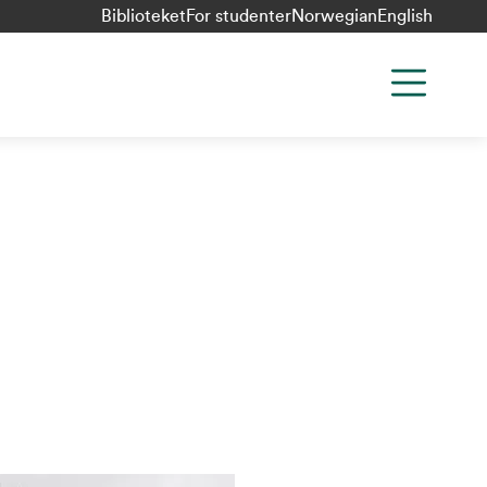
Biblioteket
For studenter
Norwegian
English