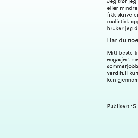
Jeg tror jeg
eller mindre 
fikk skrive 
realistisk o
bruker jeg d
Har du noe
Mitt beste t
engasjert me
sommerjobb 
verdifull ku
kun gjennom
Publisert
15