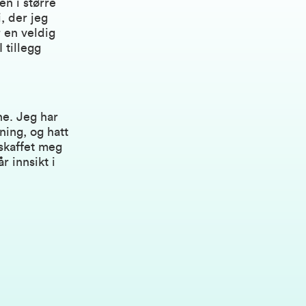
en i større
i, der jeg
r en veldig
 tillegg
ne. Jeg har
ning, og hatt
skaffet meg
 innsikt i