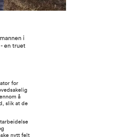
smannen i
- en truet
ator for
ovedsakelig
Gjennom å
, slik at de
utarbeidelse
og
ke nytt felt