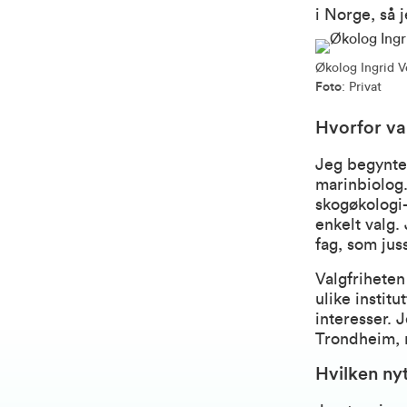
i Norge, så 
Økolog Ingrid 
Foto
: Privat
Hvorfor va
Jeg begynte
marinbiolog
skogøkologi-
enkelt valg.
fag, som jus
Valgfriheten
ulike instit
interesser. J
Trondheim, m
Hvilken ny