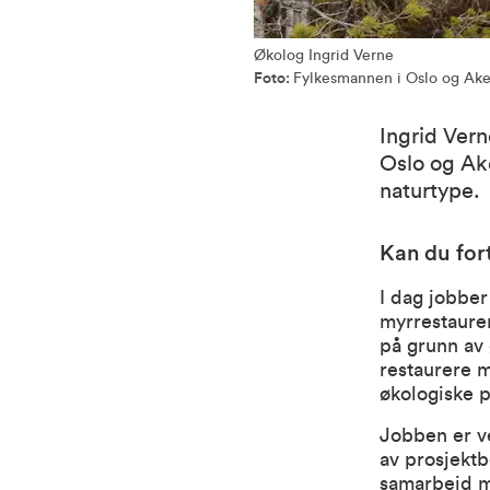
Økolog Ingrid Verne
Foto:
Fylkesmannen i Oslo og Ake
Ingrid Vern
Oslo og Ake
naturtype.
Kan du for
I dag jobber
myrrestaurer
på grunn av 
restaurere my
økologiske 
Jobben er ve
av prosjektb
samarbeid me