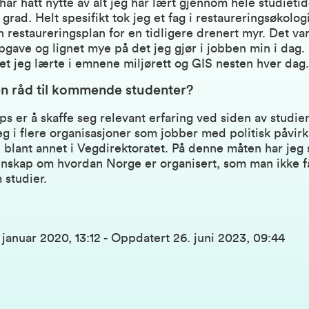
 har hatt nytte av alt jeg har lært gjennom hele studietid
grad. Helt spesifikt tok jeg et fag i restaureringsøkolog
en restaureringsplan for en tidligere drenert myr. Det va
ppgave og lignet mye på det jeg gjør i jobben min i dag. I
et jeg lærte i emnene miljørett og GIS nesten hver dag.
n råd til kommende studenter?
ips er å skaffe seg relevant erfaring ved siden av studie
g i flere organisasjoner som jobber med politisk påvirk
blant annet i Vegdirektoratet. På denne måten har jeg 
nnskap om hvordan Norge er organisert, som man ikke får
 studier.
. januar 2020, 13:12
-
Oppdatert
26. juni 2023, 09:44