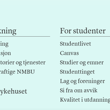
kning
For studenter
ing
Studentlivet
sjon
Canvas
orier og tjenester
Studier og emner
raftige NMBU
Studenttinget
Lag og foreninger
Si fra om avvik
ykehuset
Kvalitet i utdannin