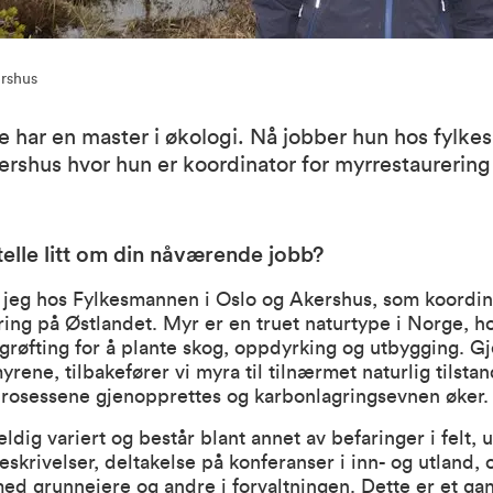
rshus
e har en master i økologi. Nå jobber hun hos fylke
rshus hvor hun er koordinator for myrrestaurering 
telle litt om din nåværende jobb?
 jeg hos Fylkesmannen i Oslo og Akershus, som koordin
ing på Østlandet. Myr er en truet naturtype i Norge, h
grøfting for å plante skog, oppdyrking og utbygging. 
rene, tilbakefører vi myra til tilnærmet naturlig tilstand
prosessene gjenopprettes og karbonlagringsevnen øker.
ldig variert og består blant annet av befaringer i felt, 
eskrivelser, deltakelse på konferanser i inn- og utland, 
d grunneiere og andre i forvaltningen. Dette er et gans