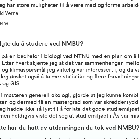
jeg har store muligheter til å være med og forme arbeid
Verne
lgte du å studere ved NMBU?
 på en bachelor i biologi ved NTNU med en plan om å b
. Etter hvert skjønte jeg at det var sammenhengen mell
 og klimaspørsmål jeg virkelig var interessert i, og da
 Jeg ønsket også å ta mer statistikk og flere forvaltnings
s og GIS.
 i masteren generell økologi, gjorde at jeg kunne kombi
utter, og dermed få en mastergrad som var skreddersydd
eg hadde ikke så lyst til å forlate det gode studiemiljøet
en heldigvis viste det seg at studiemiljøet i Ås var mist
tte har du hatt av utdanningen du tok ved NMBU