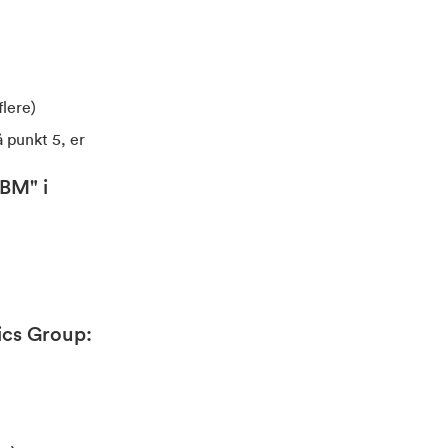
flere)
å punkt 5, er
BM" i
ics Group
: