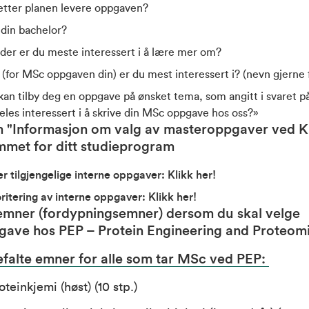
 etter planen levere oppgaven?
 din bachelor?
der er du meste interessert i å lære mer om?
(for MSc oppgaven din) er du mest interessert i? (nevn gjerne 
 kan tilby deg en oppgave på ønsket tema, som angitt i svaret p
les interessert i å skrive din MSc oppgave hos oss?»
 "Informasjon om valg av masteroppgaver ved K
met for ditt studieprogram
er tilgjengelige interne oppgaver:
Klikk her!
oritering av interne oppgaver:
Klikk her!
emner (fordypningsemner) dersom du skal velge
gave hos
PEP – Protein Engineering and Proteom
falte emner for alle som tar MSc ved PEP:
oteinkjemi (høst)
(10 stp.)