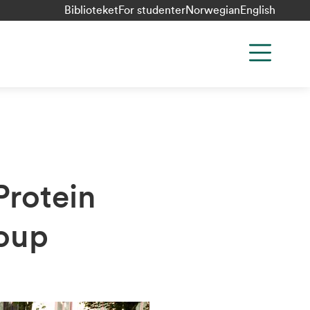
Biblioteket
For studenter
Norwegian
English
Protein
roup