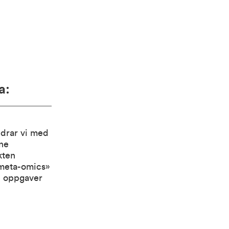
a:
drar vi med
ine
kten
«meta-omics»
e oppgaver