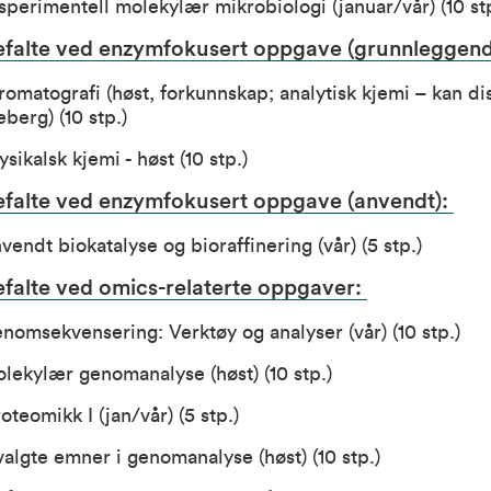
sperimentell molekylær mikrobiologi (januar/vår)
(10 st
efalte ved enzymfokusert oppgave (grunnleggend
omatografi (høst, forkunnskap; analytisk kjemi – kan di
erg) (10 stp.)
sikalsk kjemi - høst (10 stp.)
efalte ved enzymfokusert oppgave (anvendt):
endt biokatalyse og bioraffinering (vår) (5 stp.)
efalte ved omics-relaterte oppgaver:
nomsekvensering: Verktøy og analyser (vår) (10 stp.)
lekylær genomanalyse (høst) (10 stp.)
oteomikk I (jan/vår) (5 stp.)
algte emner i genomanalyse (høst) (10 stp.)