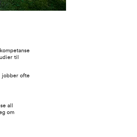
g kompetanse
dier til
 jobber ofte
se all
deg om