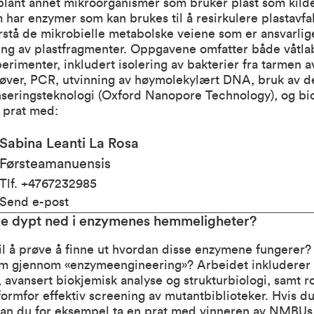
blant annet mikroorganismer som bruker plast som kilde
 har enzymer som kan brukes til å resirkulere plastavfall
orstå de mikrobielle metabolske veiene som er ansvarlig
ing av plastfragmenter. Oppgavene omfatter både våtla
perimenter, inkludert isolering av bakterier fra tarmen a
prøver, PCR, utvinning av høymolekylært DNA, bruk av d
eringsteknologi (Oxford Nanopore Technology), og bio
 prat med:
Sabina Leanti La Rosa
Førsteamanuensis
Tlf
.
+4767232985
Send e-post
ke dypt ned i enzymenes hemmeligheter?
til å prøve å finne ut hvordan disse enzymene fungerer?
m gjennom «enzymeengineering»? Arbeidet inkluderer
avansert biokjemisk analyse og strukturbiologi, samt r
formfor effektiv screening av mutantbiblioteker. Hvis du
 kan du for eksempel ta en prat med vinneren av NMBUs