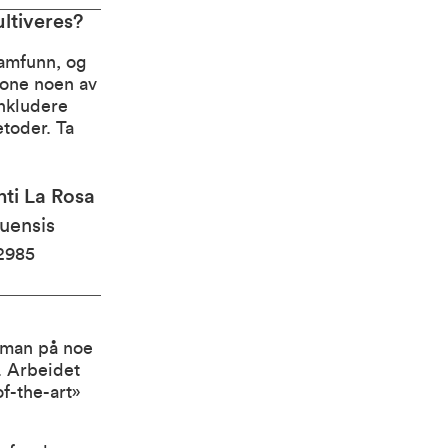
ultiveres?
amfunn, og
lone noen av
nkludere
etoder. Ta
nti La Rosa
uensis
2985
t man på noe
. Arbeidet
of-the-art»