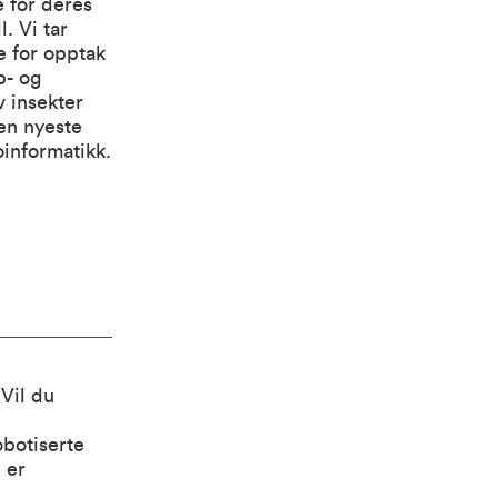
 for deres
. Vi tar
e for opptak
b- og
v insekter
en nyeste
informatikk.
 Vil du
obotiserte
 er