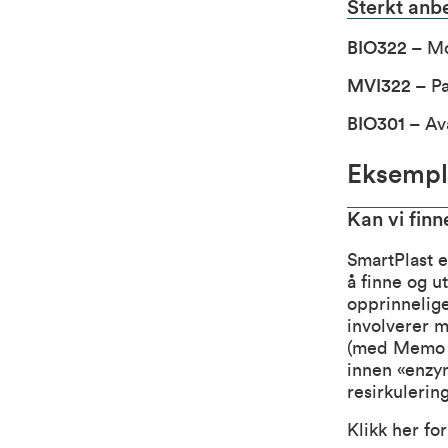
Sterkt anb
BIO322
– Mo
MVI322
– Pa
BIO301
– Ava
Eksempl
Kan vi finn
SmartPlast
e
å finne og u
opprinnelige
involverer m
(med Memo s
innen «enzym
resirkulerin
Klikk her fo