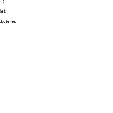
p.)
e):
skuteres