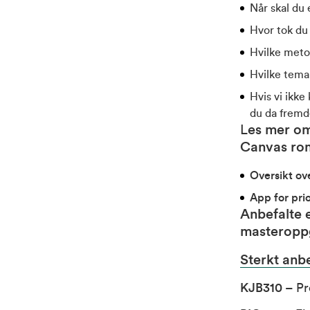
Når skal du
Hvor tok du
Hvilke meto
Hvilke tema 
Hvis vi ikke
du da fremde
L
es mer om
Canvas rom
Oversikt ov
App for pri
Anbefalte 
masteropp
Sterkt
anbe
KJB310
– Pr