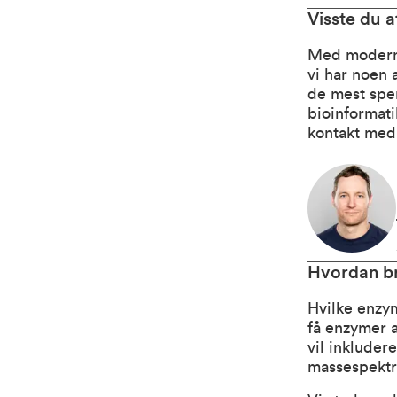
Visste du a
Med moderne
vi har noen 
de mest spe
bioinformati
kontakt med
Hvordan br
Hvilke enzym
få enzymer a
vil inkluder
massespektr