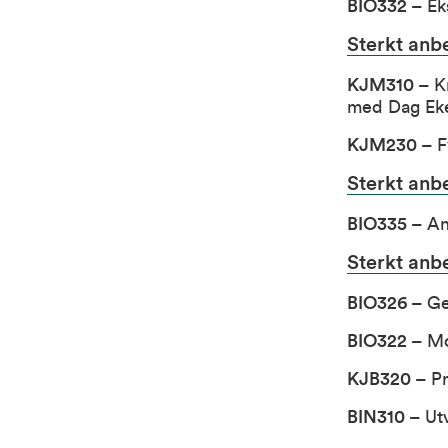
BIO332
– Ek
Sterkt anb
KJM310
– Kr
med Dag Ekeb
KJM230
– Fy
Sterkt anb
BIO335
– Anv
Sterkt anb
BIO326
– Ge
BIO322
– Mo
KJB320
– Pr
BIN310
– Utv