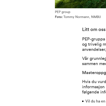
PEP group
Foto:
Tommy Normann, NMBU
Litt om oss
PEP-gruppa e
og trivelig 
anvendelser,
Vår grunnle
sammen med 
Masteroppga
Hvis du vurd
informasjon 
følgende in
Vil du ha en