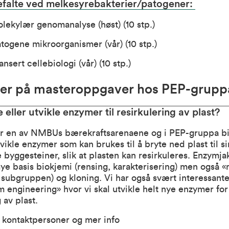
efalte ved melkesyrebakterier/patogener:
lekylær genomanalyse (høst) (10 stp.)
togene mikroorganismer (vår) (10 stp.)
nsert cellebiologi (vår) (10 stp.)
er på masteroppgaver hos PEP-grupp
e eller utvikle enzymer til resirkulering av plast?
r en av NMBUs bærekraftsarenaene og i PEP-gruppa bi
tvikle enzymer som kan brukes til å bryte ned plast til s
 byggesteiner, slik at plasten kan resirkuleres. Enzymja
ye basis biokjemi (rensing, karakterisering) men også 
ubgruppen) og kloning. Vi har også svært interessant
 engineering» hvor vi skal utvikle helt nye enzymer for
g av plast.
r kontaktpersoner og mer info