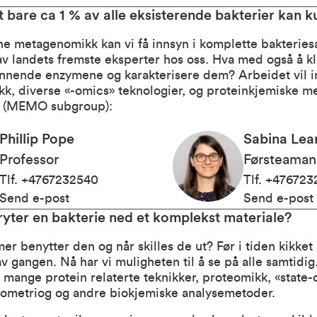
t bare ca 1 % av alle eksisterende bakterier kan k
 metagenomikk kan vi få innsyn i komplette bakteries
av landets fremste eksperter hos oss. Hva med også å k
nnende enzymene og karakterisere dem? Arbeidet vil i
kk, diverse «-omics» teknologier, og proteinkjemiske m
 (
MEMO subgroup
):
Phillip Pope
Sabina Lea
Professor
Førsteaman
Tlf
.
+4767232540
Tlf
.
+476723
Send e-post
Send e-post
yter en bakterie ned et komplekst materiale?
er benytter den og når skilles de ut? Før i tiden kikke
v gangen. Nå har vi muligheten til å se på alle samtidig
e mange protein relaterte teknikker, proteomikk, «state-
ometriog og andre biokjemiske analysemetoder.