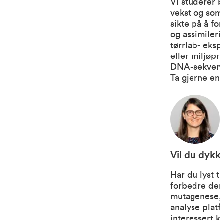
Vi studerer 
vekst og som
sikte på å f
og assimiler
tørrlab- eks
eller miljø
DNA-sekvens
Ta gjerne en
Vil du dyk
Har du lyst 
forbedre de
mutagenese, 
analyse plat
interessert