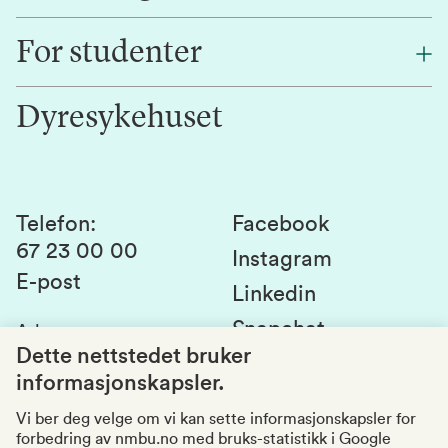
Finn en ansatt
For studenter
Forskning
Jobb hos oss
Innovasjon
Dyresykehuset
Alumni
Studentlivet
Laboratorier og tjenester
Presse
Canvas
Bærekraftige NMBU
Kontakt oss
Studier og emner
Telefon
:
Facebook
67 23 00 00
Studenttinget
Instagram
E-post
Linkedin
Lag og foreninger
Snapchat
Adresse
:
Si fra om avvik
Postboks 5003
Dette nettstedet bruker
1432 Ås
informasjonskapsler.
Kvalitet i utdanningen
Organisasjonsnummer
:
969159570
Vi ber deg velge om vi kan sette informasjonskapsler for
forbedring av nmbu.no med bruks-statistikk i Google