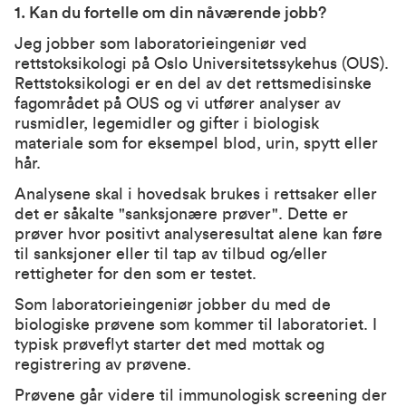
1. Kan du fortelle om din nåværende jobb?
Jeg jobber som laboratorieingeniør ved
rettstoksikologi på Oslo Universitetssykehus (OUS).
Rettstoksikologi er en del av det rettsmedisinske
fagområdet på OUS og vi utfører analyser av
rusmidler, legemidler og gifter i biologisk
materiale som for eksempel blod, urin, spytt eller
hår.
Analysene
skal
i
hovedsak brukes i rettsaker eller
det er
såkalte
"
sanksjonære
prøver
". Dette er
prøver hvor positivt analyseresultat alene kan føre
til
sanksjoner eller til tap av tilbud og/eller
rettigheter
for den som er testet.
Som laboratorieingeniør jobber du med de
biologiske prøvene som kommer til laboratoriet. I
typisk prøveflyt starter det med mottak og
registrering av prøvene.
Prøvene går videre til immunologisk screening der