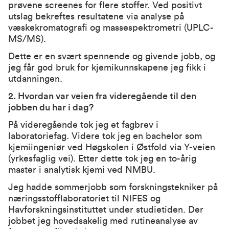
prøvene screenes for flere stoffer. Ved positivt
utslag bekreftes resultatene via analyse på
væskekromatografi og massespektrometri (UPLC-
MS/MS).
Dette er en svært spennende og givende jobb, og
jeg får god bruk for kjemikunnskapene jeg fikk i
utdanningen.
2. Hvordan var veien fra videregående til den
jobben du har i dag?
På videregående tok jeg et fagbrev i
laboratoriefag. Videre tok jeg en bachelor som
kjemiingeniør ved Høgskolen i Østfold via Y-veien
(yrkesfaglig vei). Etter dette tok jeg en to-
årig
master i analytisk kjemi ved NMBU.
Jeg hadde sommerjobb som forskningstekniker på
næringsstofflaboratorie
t
til NIFES og
Havforskningsinstituttet under studietiden. Der
jobbet jeg hovedsakelig med rutineanalyse av