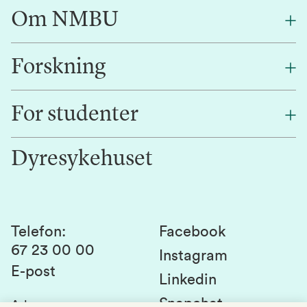
Om NMBU
Forskning
Om oss
Finn en ansatt
For studenter
Forskning
Jobb hos oss
Innovasjon
Dyresykehuset
Alumni
Studentlivet
Laboratorier og tjenester
Presse
Canvas
Bærekraftige NMBU
Kontakt oss
Studier og emner
Telefon
:
Facebook
67 23 00 00
Studenttinget
Instagram
E-post
Linkedin
Lag og foreninger
Snapchat
Adresse
: