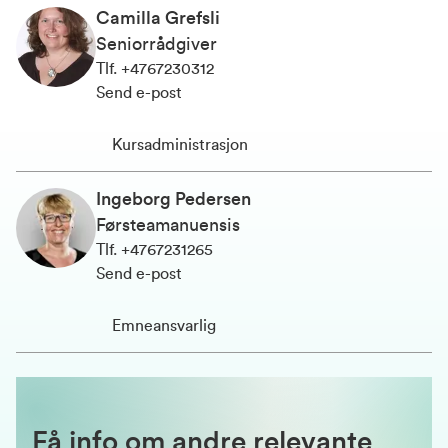
Camilla Grefsli
Seniorrådgiver
Tlf
.
+4767230312
Send e-post
Kursadministrasjon
Ingeborg Pedersen
Førsteamanuensis
Tlf
.
+4767231265
Send e-post
Emneansvarlig
Få
info om andre relevante