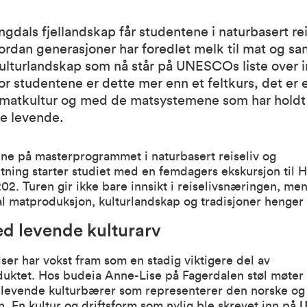
ingdals fjellandskap får studentene i naturbasert rei
rdan generasjoner har foredlet melk til mat og sa
ulturlandskap som nå står på UNESCOs liste over 
For studentene er dette mer enn et feltkurs, det er 
matkultur og med de matsystemene som har holdt
ne levende.
ene på masterprogrammet i
naturbasert reiseliv og
tning
starter studiet med en femdagers ekskursjon til Ha
2. Turen gir ikke bare innsikt i reiselivsnæringen, men
al matproduksjon, kulturlandskap og tradisjoner henge
d levende kulturarv
er har vokst fram som en stadig viktigere del av
oduktet. Hos budeia Anne-Lise på
Fagerdalen støl
møter 
n levende kulturbærer som representerer den norske og
n. En kultur og driftsform som nylig ble skrevet inn på