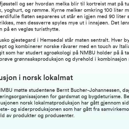
fjøsstell og ser hvordan melka blir til kortreist mat på tu
, yoghurt, og rømme. Kyrne melker omkring 100 liter m
erdifulle fløten separeres ut står en igjen med 90 lite
ikkes, men dessverre spyles mye ut i innsjøen. Det løn
n på en vegløs turisthytte.
sko gjestegard i Hemsedal står maten sentralt. Hver b
ept og kombinerer norske råvarer med en touch av Itali
t som har studert agroøkologi på NMBU holder på å ta 
 prøve grønnsaksproduksjon og dyrehold i kombinasjon
usjon i norsk lokalmat
NMBU møtte studentene Bernt Bucher-Johannessen, dagl
ingsorganisasjonen for gardsmat og bygdeturisme
. B
usjonen norsk lokalmatproduksjon har gått gjennom side
oste- og siderproduksjonen som har gått fra samvirkemon
ld av produkter og produsenter.