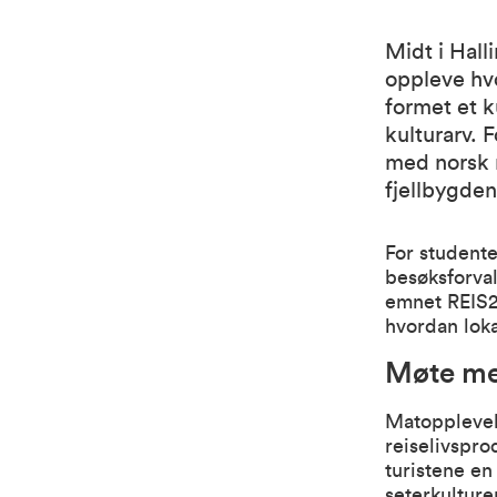
Midt i Hall
oppleve hvo
formet et k
kulturarv. 
med norsk 
fjellbygde
For student
besøksforval
emnet REIS20
hvordan lok
Møte me
Matopplevels
reiselivspr
turistene e
seterkulture