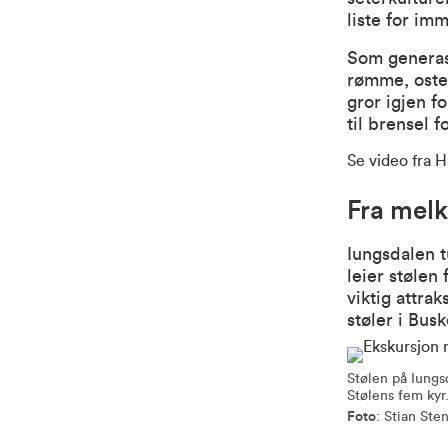
liste for im
Som generasj
rømme, oster
gror igjen f
til brensel 
Se video fra 
Fra melk 
Iungsdalen t
leier stølen
viktig attra
støler i Bus
Stølen på Iungsd
Stølens fem kyr
Foto
: Stian Ste