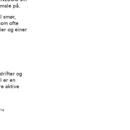
smale på.
l smør,
som ofte
ier og einer
drifter og
l er en
e aktive
fra