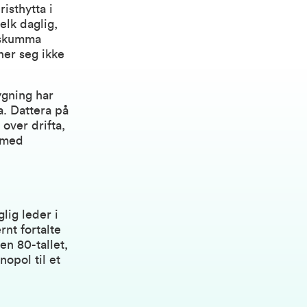
risthytta i
elk daglig,
r skumma
ner seg ikke
ygning har
a. Dattera på
over drifta,
 med
ig leder i
ernt fortalte
n 80-tallet,
opol til et