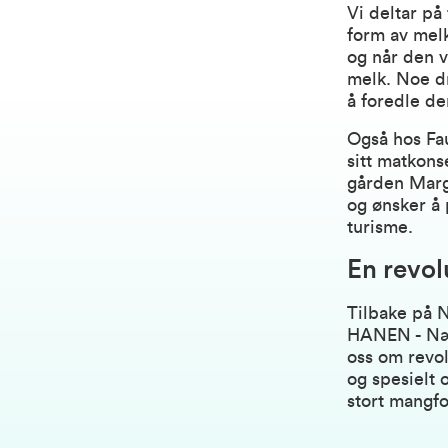
Vi deltar på 
form av melk
og når den v
melk. Noe dr
å foredle de
Også hos Fau
sitt matkons
gården Margi
og ønsker å
turisme.
En revol
Tilbake på 
HANEN - Nær
oss om revol
og spesielt 
stort mangfo