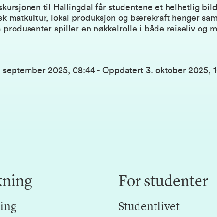
ursjonen til Hallingdal får studentene et helhetlig bil
sk matku
lt
ur, lokal produksjon og bærekraft henger sa
produsenter spiller en nøkkelrolle i både reiseliv og 
. september 2025, 08:44
-
Oppdatert
3. oktober 2025, 
kning
For studenter
ing
Studentlivet