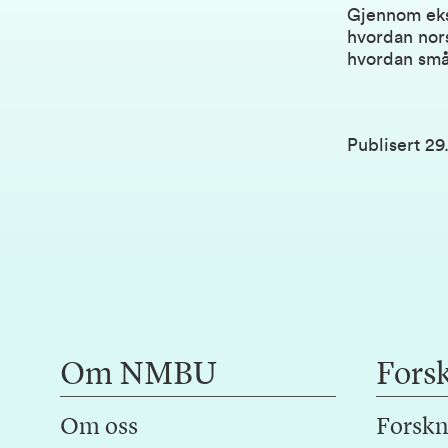
Gjennom eksk
hvordan nor
hvordan små 
Publisert
29
Om NMBU
Fors
Om oss
Forskn