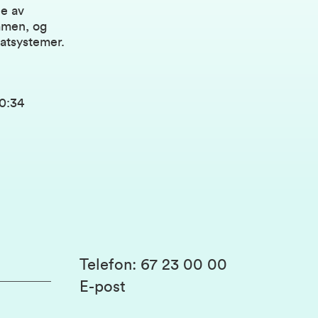
de av
mmen, og
matsystemer.
10:34
Telefon
:
67 23 00 00
E-post