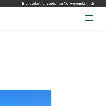
Biblioteket
For studenter
Norwegian
English