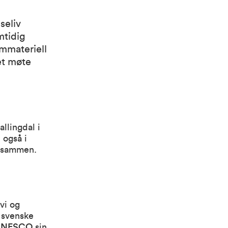
seliv
mtidig
immateriell
et møte
llingdal i
 også i
r sammen.
vi og
 svenske
UNESCO
sin