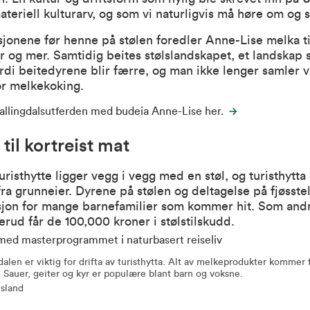
materiell kulturarv, og som vi naturligvis må høre om og 
onene før henne på stølen foredler Anne-Lise melka ti
 og mer. Samtidig beites stølslandskapet, et landskap 
ordi beitedyrene blir færre, og man ikke lenger samler v
for melkekoking.
Hallingdalsutferden med budeia Anne-Lise her.
til kortreist mat
uristhytte
ligger vegg i vegg med en støl, og turisthytta 
 fra grunneier. Dyrene på stølen og deltagelse på fjøsstel
ksjon for mange barnefamilier som kommer hit. Som andr
kerud får de 100,000 kroner i stølstilskudd.
alen er viktig for drifta av turisthytta. Alt av melkeprodukter kommer 
. Sauer, geiter og kyr er populære blant barn og voksne.
nsland